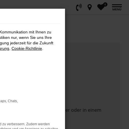
0
MENÜ
 Kommunikation mit Ihnen zu
stiken nur, wenn Sie uns Ihre
ung jederzeit für die Zukunft
ärung
,
Cookie-Richtlinie
.
Maps, Chats,
 Seite in einem anderen Browser oder in einem
nd zu verbessern. Zudem werden