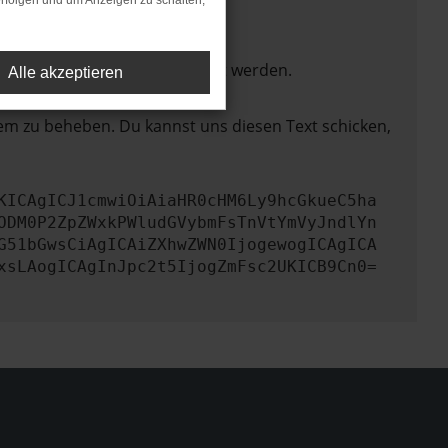
rfolgen und um Anzeigen zu schalten,
ktionen nicht mehr unterstützt werden.
Alle akzeptieren
lem zu beheben. Du kannst uns diesen Text schicken,
KICAgICJ1cmwiOiAiaHR0cHM6Ly9hcGkueC5ha
ODM0P2ZpZWxkPWludGVybmFsTnVtYmVyJndlYn
G51bGwsCiAgICAiZXhwZWN0IjogewogICAgICA
xsLAogICAgInJpc2t5IjogZmFsc2UKICB9Cn0=