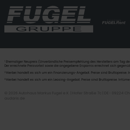
Ehemaliger Neupreis (Unverbindliche Preisempfehlung des Herstellers am Tag der
1
Der errechnete Preisvorteil sowie die angegebene Ersparnis errechnet sich gegen
2
Hierbei handelt es sich um ein Finanzierungs-Angebot. Preise sind Bruttopreise. I
3
Hierbei handelt es sich um ein Leasing-Angebot. Preise sind Bruttopreise. Irrtüme
© 2026 Autohaus Markus Fugel e.K. | Hofer Straße 7c | DE- 09224 C
audaris.de