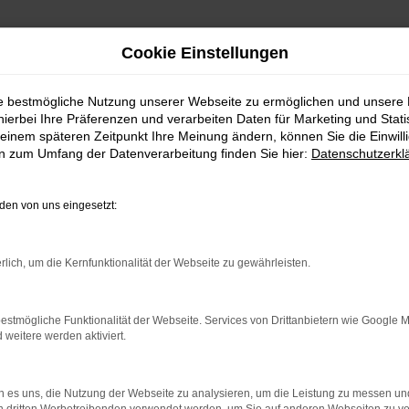
Cookie Einstellungen
ie bestmögliche Nutzung unserer Webseite zu ermöglichen und unsere
hierbei Ihre Präferenzen und verarbeiten Daten für Marketing und Stati
einem späteren Zeitpunkt Ihre Meinung ändern, können Sie die Einwillig
en zum Umfang der Datenverarbeitung finden Sie hier:
Datenschutzerkl
en von uns eingesetzt:
rlich, um die Kernfunktionalität der Webseite zu gewährleisten.
rbindung.
hmaschine?
estmögliche Funktionalität der Webseite. Services von Drittanbietern wie Google 
eitere werden aktiviert.
das Laden bestimmter Seiten verhindern. Funktioniert die
 es uns, die Nutzung der Webseite zu analysieren, um die Leistung zu messen u