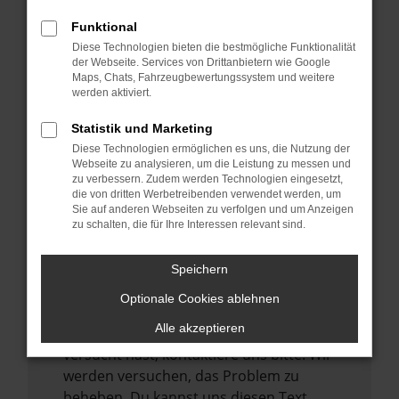
verhindern. Funktioniert die Seite in einem
Funktional
anderen Browser oder in einem privaten
Diese Technologien bieten die bestmögliche Funktionalität
Fenster?
der Webseite. Services von Drittanbietern wie Google
Maps, Chats, Fahrzeugbewertungssystem und weitere
Starte dein Gerät neu.
werden aktiviert.
Das kann manchmal helfen,
vorübergehende Probleme zu beheben.
Statistik und Marketing
Diese Technologien ermöglichen es uns, die Nutzung der
Stelle sicher, dass dein Browser und dein
Webseite zu analysieren, um die Leistung zu messen und
Betriebssystem auf dem neuesten Stand
zu verbessern. Zudem werden Technologien eingesetzt,
sind.
die von dritten Werbetreibenden verwendet werden, um
Sie auf anderen Webseiten zu verfolgen und um Anzeigen
Veraltete Software birgt nicht nur ein
zu schalten, die für Ihre Interessen relevant sind.
Sicherheitsrisiko, sondern kann auch dazu
führen, dass bestimmte Funktionen nicht
Speichern
mehr unterstützt werden.
Optionale Cookies ablehnen
Wende dich an den Webseitenbetreiber.
Alle akzeptieren
Wenn du alle oben genannten Schritte
versucht hast, kontaktiere uns bitte. Wir
werden versuchen, das Problem zu
beheben. Du kannst uns diesen Text