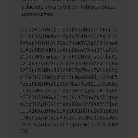
schicken, um uns bei der Fehlersuche zu
unterstützen:
ewogICJuYW1lIjogIk5ldHdvcmtFcnJv
ciIsCiAgImNvbmZpZyI6IHsKICAgICJt
ZXRob2QiOiAiR0VUIiwKICAgICJ1cmwi
OiAiaHR0cHM6Ly9hcGkueC5ha3MtcHJv
ZC5hdWRhcmlzLm5ldC92MS9jbGllbnRz
LzI0NTIvd2Vic2l0ZS12ZWhpY2xlcy8w
NzI2LU5SMDk0ODc2P2ZpZWxkPWludGVy
bmFsTnVtYmVyJndlYnNpdGU9NjUzYmE5
YzEzODA5MWZlZDkxMGZlYzU2IiwKICAg
ICJoZWFkZXJzIjoge30sCiAgICAiYm9k
eSI6IG51bGwsCiAgICAiZXhwZWN0Ijog
ewogICAgICAicmVzcG9uc2VUeXBlIjog
IiIKICAgIH0sCiAgICAidGltZW91dCI6
IDAsCiAgICAicHJvZ3Jlc3MiOiBudWxs
LAogICAgInJpc2t5IjogZmFsc2UKICB9
Cn0=