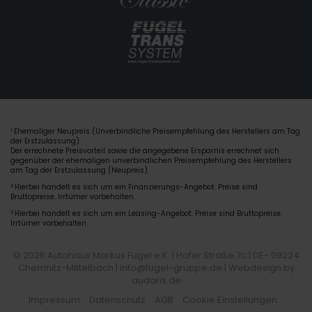
Ehemaliger Neupreis (Unverbindliche Preisempfehlung des Herstellers am Tag
1
der Erstzulassung).
Der errechnete Preisvorteil sowie die angegebene Ersparnis errechnet sich
gegenüber der ehemaligen unverbindlichen Preisempfehlung des Herstellers
am Tag der Erstzulassung (Neupreis).
2
Hierbei handelt es sich um ein Finanzierungs-Angebot. Preise sind
Bruttopreise. Irrtümer vorbehalten.
3
Hierbei handelt es sich um ein Leasing-Angebot. Preise sind Bruttopreise.
Irrtümer vorbehalten.
© 2026 Autohaus Markus Fugel e.K. | Hofer Straße 7c | DE- 09224
Chemnitz-Mittelbach | info@fugel-gruppe.de |
Webdesign by
audaris.de
Impressum
Datenschutz
AGB
Cookie Einstellungen