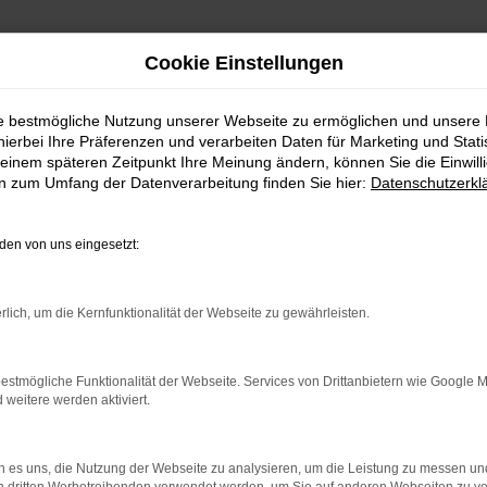
Cookie Einstellungen
ie bestmögliche Nutzung unserer Webseite zu ermöglichen und unsere
hierbei Ihre Präferenzen und verarbeiten Daten für Marketing und Stati
einem späteren Zeitpunkt Ihre Meinung ändern, können Sie die Einwillig
en zum Umfang der Datenverarbeitung finden Sie hier:
Datenschutzerkl
en von uns eingesetzt:
rlich, um die Kernfunktionalität der Webseite zu gewährleisten.
rbindung.
hmaschine?
estmögliche Funktionalität der Webseite. Services von Drittanbietern wie Google 
eitere werden aktiviert.
das Laden bestimmter Seiten verhindern. Funktioniert die
 es uns, die Nutzung der Webseite zu analysieren, um die Leistung zu messen u