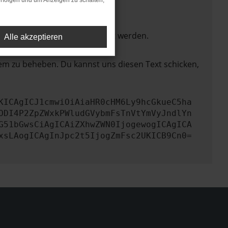
rfolgen und um Anzeigen zu schalten,
ktionen nicht mehr unterstützt werden.
Alle akzeptieren
lem zu beheben. Du kannst uns diesen Text schicken,
KICAgICJ1cmwiOiAiaHR0cHM6Ly9hcGkueC5ha
ODI4P2ZpZWxkPWludGVybmFsTnVtYmVyJndlYn
G51bGwsCiAgICAiZXhwZWN0IjogewogICAgICA
xsLAogICAgInJpc2t5IjogZmFsc2UKICB9Cn0=