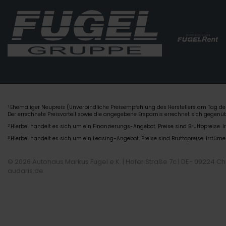
Ehemaliger Neupreis (Unverbindliche Preisempfehlung des Herstellers am Tag der
1
Der errechnete Preisvorteil sowie die angegebene Ersparnis errechnet sich gegen
2
Hierbei handelt es sich um ein Finanzierungs-Angebot. Preise sind Bruttopreise. I
3
Hierbei handelt es sich um ein Leasing-Angebot. Preise sind Bruttopreise. Irrtüme
© 2026 Autohaus Markus Fugel e.K. | Hofer Straße 7c | DE- 09224 C
audaris.de