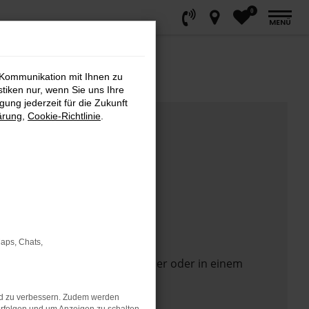
0
MENÜ
 Kommunikation mit Ihnen zu
stiken nur, wenn Sie uns Ihre
ung jederzeit für die Zukunft
ärung
,
Cookie-Richtlinie
.
Maps, Chats,
 Seite in einem anderen Browser oder in einem
nd zu verbessern. Zudem werden