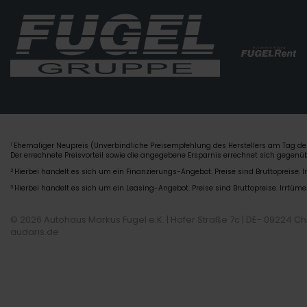
Ehemaliger Neupreis (Unverbindliche Preisempfehlung des Herstellers am Tag der
1
Der errechnete Preisvorteil sowie die angegebene Ersparnis errechnet sich gegen
2
Hierbei handelt es sich um ein Finanzierungs-Angebot. Preise sind Bruttopreise. I
3
Hierbei handelt es sich um ein Leasing-Angebot. Preise sind Bruttopreise. Irrtüme
© 2026 Autohaus Markus Fugel e.K. | Hofer Straße 7c | DE- 09224 C
audaris.de