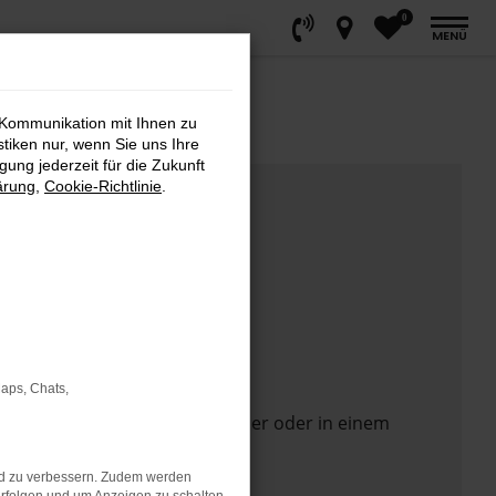
0
MENÜ
 Kommunikation mit Ihnen zu
stiken nur, wenn Sie uns Ihre
ung jederzeit für die Zukunft
ärung
,
Cookie-Richtlinie
.
Maps, Chats,
 Seite in einem anderen Browser oder in einem
nd zu verbessern. Zudem werden