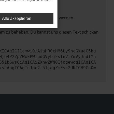
rfolgen und um Anzeigen zu schalten,
ktionen nicht mehr unterstützt werden.
Alle akzeptieren
lem zu beheben. Du kannst uns diesen Text schicken,
KICAgICJ1cmwiOiAiaHR0cHM6Ly9hcGkueC5ha
MjQ4P2ZpZWxkPWludGVybmFsTnVtYmVyJndlYn
G51bGwsCiAgICAiZXhwZWN0IjogewogICAgICA
xsLAogICAgInJpc2t5IjogZmFsc2UKICB9Cn0=