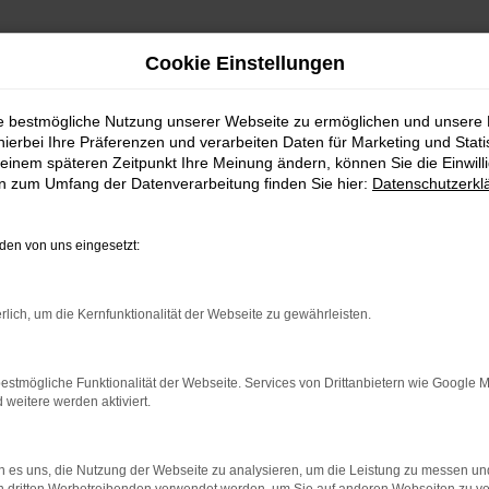
Cookie Einstellungen
ie bestmögliche Nutzung unserer Webseite zu ermöglichen und unsere
hierbei Ihre Präferenzen und verarbeiten Daten für Marketing und Stati
einem späteren Zeitpunkt Ihre Meinung ändern, können Sie die Einwillig
en zum Umfang der Datenverarbeitung finden Sie hier:
Datenschutzerkl
en von uns eingesetzt:
rlich, um die Kernfunktionalität der Webseite zu gewährleisten.
rbindung.
hmaschine?
estmögliche Funktionalität der Webseite. Services von Drittanbietern wie Google 
eitere werden aktiviert.
das Laden bestimmter Seiten verhindern. Funktioniert die
 es uns, die Nutzung der Webseite zu analysieren, um die Leistung zu messen u