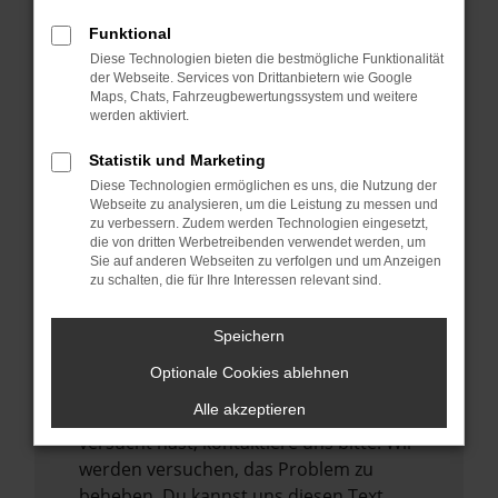
verhindern. Funktioniert die Seite in einem
Funktional
anderen Browser oder in einem privaten
Diese Technologien bieten die bestmögliche Funktionalität
Fenster?
der Webseite. Services von Drittanbietern wie Google
Maps, Chats, Fahrzeugbewertungssystem und weitere
Starte dein Gerät neu.
werden aktiviert.
Das kann manchmal helfen,
vorübergehende Probleme zu beheben.
Statistik und Marketing
Diese Technologien ermöglichen es uns, die Nutzung der
Stelle sicher, dass dein Browser und dein
Webseite zu analysieren, um die Leistung zu messen und
Betriebssystem auf dem neuesten Stand
zu verbessern. Zudem werden Technologien eingesetzt,
sind.
die von dritten Werbetreibenden verwendet werden, um
Sie auf anderen Webseiten zu verfolgen und um Anzeigen
Veraltete Software birgt nicht nur ein
zu schalten, die für Ihre Interessen relevant sind.
Sicherheitsrisiko, sondern kann auch dazu
führen, dass bestimmte Funktionen nicht
Speichern
mehr unterstützt werden.
Optionale Cookies ablehnen
Wende dich an den Webseitenbetreiber.
Alle akzeptieren
Wenn du alle oben genannten Schritte
versucht hast, kontaktiere uns bitte. Wir
werden versuchen, das Problem zu
beheben. Du kannst uns diesen Text