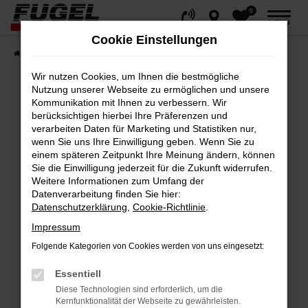
0
Zum
MENÜ
Hauptinhalt
Cookie Einstellungen
springen
Startseite
Fahrzeuge
Gesamtbestand
Wir nutzen Cookies, um Ihnen die bestmögliche
Nutzung unserer Webseite zu ermöglichen und unsere
Kommunikation mit Ihnen zu verbessern. Wir
berücksichtigen hierbei Ihre Präferenzen und
Fehler: Network Error
verarbeiten Daten für Marketing und Statistiken nur,
wenn Sie uns Ihre Einwilligung geben. Wenn Sie zu
Beim Laden ist ein Fehler aufgetreten.
einem späteren Zeitpunkt Ihre Meinung ändern, können
Hier sind ein paar Tipps, die dir helfen können:
Sie die Einwilligung jederzeit für die Zukunft widerrufen.
Weitere Informationen zum Umfang der
Datenverarbeitung finden Sie hier:
Überprüfe deine Firewall und deine
Datenschutzerklärung
,
Cookie-Richtlinie
.
Internetverbindung.
Impressum
Laden andere Webseiten, zum Beispiel
deine Suchmaschine?
Folgende Kategorien von Cookies werden von uns eingesetzt:
Prüfe deine Browsererweiterungen.
Essentiell
Manche Erweiterungen, wie Werbeblocker,
Diese Technologien sind erforderlich, um die
können das Laden bestimmter Seiten
Kernfunktionalität der Webseite zu gewährleisten.