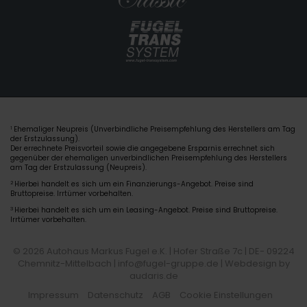
Ehemaliger Neupreis (Unverbindliche Preisempfehlung des Herstellers am Tag
1
der Erstzulassung).
Der errechnete Preisvorteil sowie die angegebene Ersparnis errechnet sich
gegenüber der ehemaligen unverbindlichen Preisempfehlung des Herstellers
am Tag der Erstzulassung (Neupreis).
2
Hierbei handelt es sich um ein Finanzierungs-Angebot. Preise sind
Bruttopreise. Irrtümer vorbehalten.
3
Hierbei handelt es sich um ein Leasing-Angebot. Preise sind Bruttopreise.
Irrtümer vorbehalten.
© 2026 Autohaus Markus Fugel e.K. | Hofer Straße 7c | DE- 09224
Chemnitz-Mittelbach | info@fugel-gruppe.de |
Webdesign by
audaris.de
Impressum
Datenschutz
AGB
Cookie Einstellungen