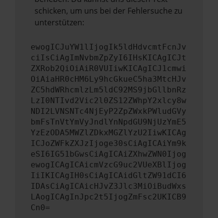
schicken, um uns bei der Fehlersuche zu
unterstützen:
ewogICJuYW1lIjogIk5ldHdvcmtFcnJv
ciIsCiAgImNvbmZpZyI6IHsKICAgICJt
ZXRob2QiOiAiR0VUIiwKICAgICJ1cmwi
OiAiaHR0cHM6Ly9hcGkueC5ha3MtcHJv
ZC5hdWRhcmlzLm5ldC92MS9jbGllbnRz
LzI0NTIvd2Vic2l0ZS12ZWhpY2xlcy8w
NDI2LVNSNTc4NjEyP2ZpZWxkPWludGVy
bmFsTnVtYmVyJndlYnNpdGU9NjUzYmE5
YzEzODA5MWZlZDkxMGZlYzU2IiwKICAg
ICJoZWFkZXJzIjoge30sCiAgICAiYm9k
eSI6IG51bGwsCiAgICAiZXhwZWN0Ijog
ewogICAgICAicmVzcG9uc2VUeXBlIjog
IiIKICAgIH0sCiAgICAidGltZW91dCI6
IDAsCiAgICAicHJvZ3Jlc3MiOiBudWxs
LAogICAgInJpc2t5IjogZmFsc2UKICB9
Cn0=