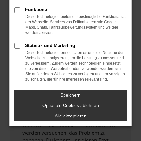
verhindern. Funktioniert die Seite in einem
Funktional
anderen Browser oder in einem privaten
Diese Technologien bieten die bestmögliche Funktionalität
Fenster?
der Webseite. Services von Drittanbietern wie Google
Maps, Chats, Fahrzeugbewertungssystem und weitere
Starte dein Gerät neu.
werden aktiviert.
Das kann manchmal helfen,
vorübergehende Probleme zu beheben.
Statistik und Marketing
Diese Technologien ermöglichen es uns, die Nutzung der
Stelle sicher, dass dein Browser und dein
Webseite zu analysieren, um die Leistung zu messen und
Betriebssystem auf dem neuesten Stand
zu verbessern. Zudem werden Technologien eingesetzt,
sind.
die von dritten Werbetreibenden verwendet werden, um
Sie auf anderen Webseiten zu verfolgen und um Anzeigen
Veraltete Software birgt nicht nur ein
zu schalten, die für Ihre Interessen relevant sind.
Sicherheitsrisiko, sondern kann auch dazu
führen, dass bestimmte Funktionen nicht
Speichern
mehr unterstützt werden.
Optionale Cookies ablehnen
Wende dich an den Webseitenbetreiber.
Alle akzeptieren
Wenn du alle oben genannten Schritte
versucht hast, kontaktiere uns bitte. Wir
werden versuchen, das Problem zu
beheben. Du kannst uns diesen Text