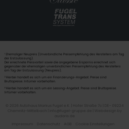
Ehemaliger Neupreis (Unverbindliche Preisempfehlung des Herstellers am Tag
1
der Erstzulassung).
Der errechnete Preisvorteil sowie die angegebene Ersparnis errechnet sich
gegenüber der ehemaligen unverbindlichen Preisempfehlung des Herstellers
am Tag der Erstzulassung (Neupreis).
2
Hierbei handelt es sich um ein Finanzierungs-Angebot. Preise sind
Bruttopreise. Irrtümer vorbehalten.
3
Hierbei handelt es sich um ein Leasing-Angebot. Preise sind Bruttopreise.
Irrtümer vorbehalten.
© 2026 Autohaus Markus Fugel e.K. | Hofer Straße 7c | DE- 09224
Chemnitz-Mittelbach | info@fugel-gruppe.de |
Webdesign by
audaris.de
Impressum
Datenschutz
AGB
Cookie Einstellungen