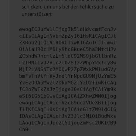
schicken, um uns bei der Fehlersuche zu
unterstützen:
ewogICJuYW1lIjogIk5ldHdvcmtFcnJv
ciIsCiAgImNvbmZpZyI6IHsKICAgICJt
ZXRob2QiOiAiR0VUIiwKICAgICJ1cmwi
OiAiaHR0cHM6Ly9hcGkueC5ha3MtcHJv
ZC5hdWRhcmlzLm5ldC92MS9jbGllbnRz
LzI0NTIvd2Vic2l0ZS12ZWhpY2xlcy8w
MjI2LVNSNTc2MDQwP2ZpZWxkPWludGVy
bmFsTnVtYmVyJndlYnNpdGU9NjUzYmE5
YzEzODA5MWZlZDkxMGZlYzU2IiwKICAg
ICJoZWFkZXJzIjoge30sCiAgICAiYm9k
eSI6IG51bGwsCiAgICAiZXhwZWN0Ijog
ewogICAgICAicmVzcG9uc2VUeXBlIjog
IiIKICAgIH0sCiAgICAidGltZW91dCI6
IDAsCiAgICAicHJvZ3Jlc3MiOiBudWxs
LAogICAgInJpc2t5IjogZmFsc2UKICB9
Cn0=