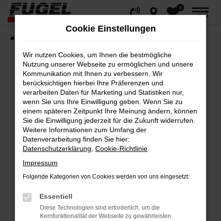
0
Zum
MENÜ
Hauptinhalt
Cookie Einstellungen
springen
Startseite
Fahrzeuge
Gesamtbestand
Wir nutzen Cookies, um Ihnen die bestmögliche
Nutzung unserer Webseite zu ermöglichen und unsere
Kommunikation mit Ihnen zu verbessern. Wir
berücksichtigen hierbei Ihre Präferenzen und
Fehler: Network Error
verarbeiten Daten für Marketing und Statistiken nur,
wenn Sie uns Ihre Einwilligung geben. Wenn Sie zu
Beim Laden ist ein Fehler aufgetreten.
einem späteren Zeitpunkt Ihre Meinung ändern, können
Hier sind ein paar Tipps, die dir helfen können:
Sie die Einwilligung jederzeit für die Zukunft widerrufen.
Weitere Informationen zum Umfang der
Datenverarbeitung finden Sie hier:
Überprüfe deine Firewall und deine
Datenschutzerklärung
,
Cookie-Richtlinie
.
Internetverbindung.
Impressum
Laden andere Webseiten, zum Beispiel
deine Suchmaschine?
Folgende Kategorien von Cookies werden von uns eingesetzt:
Prüfe deine Browsererweiterungen.
Essentiell
Manche Erweiterungen, wie Werbeblocker,
Diese Technologien sind erforderlich, um die
können das Laden bestimmter Seiten
Kernfunktionalität der Webseite zu gewährleisten.