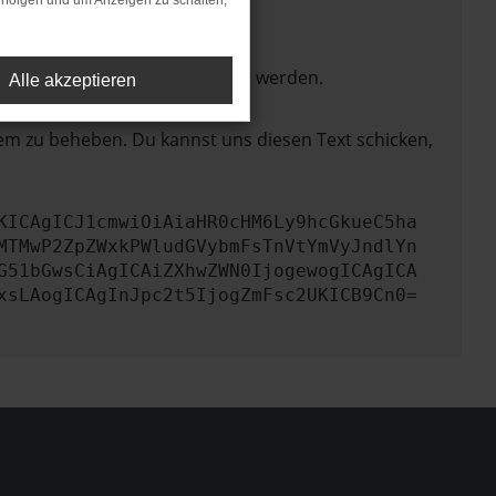
rfolgen und um Anzeigen zu schalten,
ktionen nicht mehr unterstützt werden.
Alle akzeptieren
lem zu beheben. Du kannst uns diesen Text schicken,
KICAgICJ1cmwiOiAiaHR0cHM6Ly9hcGkueC5ha
MTMwP2ZpZWxkPWludGVybmFsTnVtYmVyJndlYn
G51bGwsCiAgICAiZXhwZWN0IjogewogICAgICA
xsLAogICAgInJpc2t5IjogZmFsc2UKICB9Cn0=