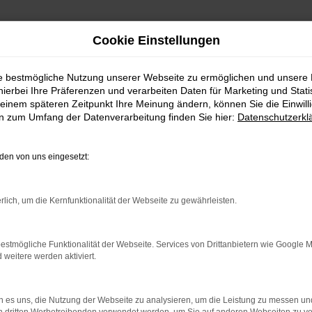
Cookie Einstellungen
ie bestmögliche Nutzung unserer Webseite zu ermöglichen und unsere
hierbei Ihre Präferenzen und verarbeiten Daten für Marketing und Stati
einem späteren Zeitpunkt Ihre Meinung ändern, können Sie die Einwillig
en zum Umfang der Datenverarbeitung finden Sie hier:
Datenschutzerkl
en von uns eingesetzt:
rlich, um die Kernfunktionalität der Webseite zu gewährleisten.
rbindung.
hmaschine?
estmögliche Funktionalität der Webseite. Services von Drittanbietern wie Google 
eitere werden aktiviert.
das Laden bestimmter Seiten verhindern. Funktioniert die
 es uns, die Nutzung der Webseite zu analysieren, um die Leistung zu messen u