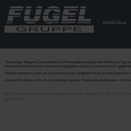
Ehemaliger Neupreis (Unverbindliche Preisempfehlung des Herstellers am Tag der
1
Der errechnete Preisvorteil sowie die angegebene Ersparnis errechnet sich gegen
2
Hierbei handelt es sich um ein Finanzierungs-Angebot. Preise sind Bruttopreise. I
3
Hierbei handelt es sich um ein Leasing-Angebot. Preise sind Bruttopreise. Irrtüme
© 2026 Autohaus Markus Fugel e.K. | Hofer Straße 7c | DE- 09224 C
audaris.de