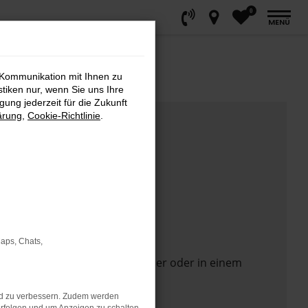
0
MENÜ
 Kommunikation mit Ihnen zu
stiken nur, wenn Sie uns Ihre
ung jederzeit für die Zukunft
ärung
,
Cookie-Richtlinie
.
Maps, Chats,
 Seite in einem anderen Browser oder in einem
nd zu verbessern. Zudem werden