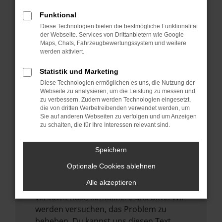
verhindern. Funktioniert die Seite in einem
Funktional
anderen Browser oder in einem privaten
Diese Technologien bieten die bestmögliche Funktionalität
Fenster?
der Webseite. Services von Drittanbietern wie Google
Maps, Chats, Fahrzeugbewertungssystem und weitere
Starte dein Gerät neu.
werden aktiviert.
Das kann manchmal helfen,
vorübergehende Probleme zu beheben.
Statistik und Marketing
Diese Technologien ermöglichen es uns, die Nutzung der
Stelle sicher, dass dein Browser und dein
Webseite zu analysieren, um die Leistung zu messen und
Betriebssystem auf dem neuesten Stand
zu verbessern. Zudem werden Technologien eingesetzt,
sind.
die von dritten Werbetreibenden verwendet werden, um
Sie auf anderen Webseiten zu verfolgen und um Anzeigen
Veraltete Software birgt nicht nur ein
zu schalten, die für Ihre Interessen relevant sind.
Sicherheitsrisiko, sondern kann auch dazu
führen, dass bestimmte Funktionen nicht
Speichern
mehr unterstützt werden.
Optionale Cookies ablehnen
Wende dich an den Webseitenbetreiber.
Alle akzeptieren
Wenn du alle oben genannten Schritte
versucht hast, kontaktiere uns bitte. Wir
werden versuchen, das Problem zu
beheben. Du kannst uns diesen Text