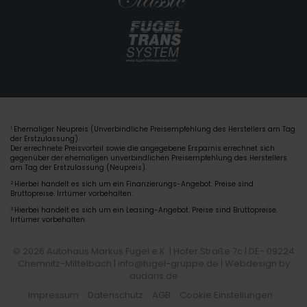
Ehemaliger Neupreis (Unverbindliche Preisempfehlung des Herstellers am Tag
1
der Erstzulassung).
Der errechnete Preisvorteil sowie die angegebene Ersparnis errechnet sich
gegenüber der ehemaligen unverbindlichen Preisempfehlung des Herstellers
am Tag der Erstzulassung (Neupreis).
2
Hierbei handelt es sich um ein Finanzierungs-Angebot. Preise sind
Bruttopreise. Irrtümer vorbehalten.
3
Hierbei handelt es sich um ein Leasing-Angebot. Preise sind Bruttopreise.
Irrtümer vorbehalten.
© 2026 Autohaus Markus Fugel e.K. | Hofer Straße 7c | DE- 09224
Chemnitz-Mittelbach | info@fugel-gruppe.de |
Webdesign by
audaris.de
Impressum
Datenschutz
AGB
Cookie Einstellungen