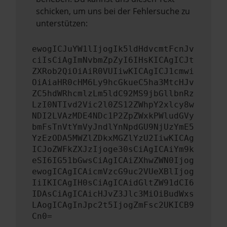
schicken, um uns bei der Fehlersuche zu
unterstützen:
ewogICJuYW1lIjogIk5ldHdvcmtFcnJv
ciIsCiAgImNvbmZpZyI6IHsKICAgICJt
ZXRob2QiOiAiR0VUIiwKICAgICJ1cmwi
OiAiaHR0cHM6Ly9hcGkueC5ha3MtcHJv
ZC5hdWRhcmlzLm5ldC92MS9jbGllbnRz
LzI0NTIvd2Vic2l0ZS12ZWhpY2xlcy8w
NDI2LVAzMDE4NDc1P2ZpZWxkPWludGVy
bmFsTnVtYmVyJndlYnNpdGU9NjUzYmE5
YzEzODA5MWZlZDkxMGZlYzU2IiwKICAg
ICJoZWFkZXJzIjoge30sCiAgICAiYm9k
eSI6IG51bGwsCiAgICAiZXhwZWN0Ijog
ewogICAgICAicmVzcG9uc2VUeXBlIjog
IiIKICAgIH0sCiAgICAidGltZW91dCI6
IDAsCiAgICAicHJvZ3Jlc3MiOiBudWxs
LAogICAgInJpc2t5IjogZmFsc2UKICB9
Cn0=