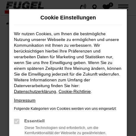
0
Zum
MENÜ
Hauptinhalt
Cookie Einstellungen
springen
Startseite
Fahrzeuge
Gesamtbestand
Wir nutzen Cookies, um Ihnen die bestmögliche
Nutzung unserer Webseite zu ermöglichen und unsere
Kommunikation mit Ihnen zu verbessern. Wir
berücksichtigen hierbei Ihre Präferenzen und
Fehler: Network Error
verarbeiten Daten für Marketing und Statistiken nur,
wenn Sie uns Ihre Einwilligung geben. Wenn Sie zu
Beim Laden ist ein Fehler aufgetreten.
einem späteren Zeitpunkt Ihre Meinung ändern, können
Hier sind ein paar Tipps, die dir helfen können:
Sie die Einwilligung jederzeit für die Zukunft widerrufen.
Weitere Informationen zum Umfang der
Datenverarbeitung finden Sie hier:
Überprüfe deine Firewall und deine
Datenschutzerklärung
,
Cookie-Richtlinie
.
Internetverbindung.
Impressum
Laden andere Webseiten, zum Beispiel
deine Suchmaschine?
Folgende Kategorien von Cookies werden von uns eingesetzt:
Prüfe deine Browsererweiterungen.
Essentiell
Manche Erweiterungen, wie Werbeblocker,
Diese Technologien sind erforderlich, um die
können das Laden bestimmter Seiten
Kernfunktionalität der Webseite zu gewährleisten.