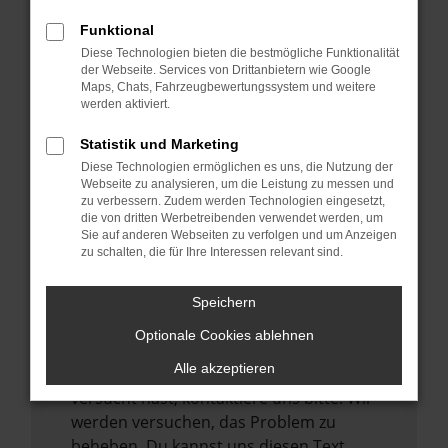
verhindern. Funktioniert die Seite in einem
Funktional
anderen Browser oder in einem privaten
Diese Technologien bieten die bestmögliche Funktionalität
Fenster?
der Webseite. Services von Drittanbietern wie Google
Maps, Chats, Fahrzeugbewertungssystem und weitere
Starte dein Gerät neu.
werden aktiviert.
Das kann manchmal helfen,
vorübergehende Probleme zu beheben.
Statistik und Marketing
Diese Technologien ermöglichen es uns, die Nutzung der
Stelle sicher, dass dein Browser und dein
Webseite zu analysieren, um die Leistung zu messen und
Betriebssystem auf dem neuesten Stand
zu verbessern. Zudem werden Technologien eingesetzt,
sind.
die von dritten Werbetreibenden verwendet werden, um
Sie auf anderen Webseiten zu verfolgen und um Anzeigen
Veraltete Software birgt nicht nur ein
zu schalten, die für Ihre Interessen relevant sind.
Sicherheitsrisiko, sondern kann auch dazu
führen, dass bestimmte Funktionen nicht
Speichern
mehr unterstützt werden.
Optionale Cookies ablehnen
Wende dich an den Webseitenbetreiber.
Alle akzeptieren
Wenn du alle oben genannten Schritte
versucht hast, kontaktiere uns bitte. Wir
werden versuchen, das Problem zu
beheben. Du kannst uns diesen Text