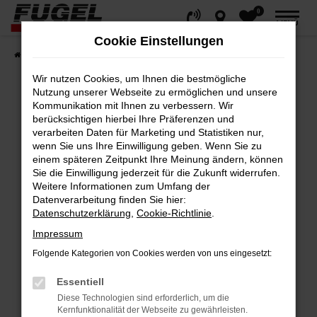
0
Zum
MENÜ
Hauptinhalt
Cookie Einstellungen
springen
Startseite
Fahrzeuge
Gesamtbestand
Wir nutzen Cookies, um Ihnen die bestmögliche
Nutzung unserer Webseite zu ermöglichen und unsere
Kommunikation mit Ihnen zu verbessern. Wir
berücksichtigen hierbei Ihre Präferenzen und
Fehler: Network Error
verarbeiten Daten für Marketing und Statistiken nur,
wenn Sie uns Ihre Einwilligung geben. Wenn Sie zu
Beim Laden ist ein Fehler aufgetreten.
einem späteren Zeitpunkt Ihre Meinung ändern, können
Hier sind ein paar Tipps, die dir helfen können:
Sie die Einwilligung jederzeit für die Zukunft widerrufen.
Weitere Informationen zum Umfang der
Datenverarbeitung finden Sie hier:
Überprüfe deine Firewall und deine
Datenschutzerklärung
,
Cookie-Richtlinie
.
Internetverbindung.
Impressum
Laden andere Webseiten, zum Beispiel
deine Suchmaschine?
Folgende Kategorien von Cookies werden von uns eingesetzt:
Prüfe deine Browsererweiterungen.
Essentiell
Manche Erweiterungen, wie Werbeblocker,
Diese Technologien sind erforderlich, um die
können das Laden bestimmter Seiten
Kernfunktionalität der Webseite zu gewährleisten.