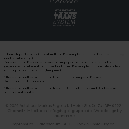
Ehemaliger Neupreis (Unverbindliche Preisempfehlung des Herstellers am Tag
1
der Erstzulassung).
Der errechnete Preisvorteil sowie die angegebene Ersparnis errechnet sich
gegenüber der ehemaligen unverbindlichen Preisempfehlung des Herstellers
am Tag der Erstzulassung (Neupreis).
2
Hierbei handelt es sich um ein Finanzierungs-Angebot. Preise sind
Bruttopreise. Irrtümer vorbehalten.
3
Hierbei handelt es sich um ein Leasing-Angebot. Preise sind Bruttopreise.
Irrtümer vorbehalten.
© 2026 Autohaus Markus Fugel e.K. | Hofer Straße 7c | DE- 09224
Chemnitz-Mittelbach | info@fugel-gruppe.de |
Webdesign by
audaris.de
Impressum
Datenschutz
AGB
Cookie Einstellungen