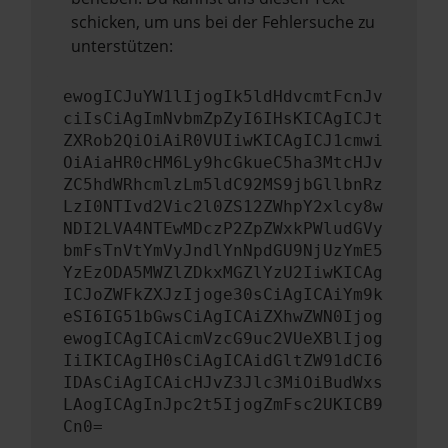
schicken, um uns bei der Fehlersuche zu
unterstützen:
ewogICJuYW1lIjogIk5ldHdvcmtFcnJv
ciIsCiAgImNvbmZpZyI6IHsKICAgICJt
ZXRob2QiOiAiR0VUIiwKICAgICJ1cmwi
OiAiaHR0cHM6Ly9hcGkueC5ha3MtcHJv
ZC5hdWRhcmlzLm5ldC92MS9jbGllbnRz
LzI0NTIvd2Vic2l0ZS12ZWhpY2xlcy8w
NDI2LVA4NTEwMDczP2ZpZWxkPWludGVy
bmFsTnVtYmVyJndlYnNpdGU9NjUzYmE5
YzEzODA5MWZlZDkxMGZlYzU2IiwKICAg
ICJoZWFkZXJzIjoge30sCiAgICAiYm9k
eSI6IG51bGwsCiAgICAiZXhwZWN0Ijog
ewogICAgICAicmVzcG9uc2VUeXBlIjog
IiIKICAgIH0sCiAgICAidGltZW91dCI6
IDAsCiAgICAicHJvZ3Jlc3MiOiBudWxs
LAogICAgInJpc2t5IjogZmFsc2UKICB9
Cn0=