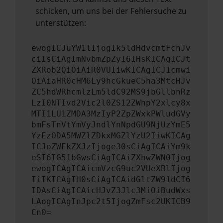
schicken, um uns bei der Fehlersuche zu
unterstützen:
ewogICJuYW1lIjogIk5ldHdvcmtFcnJv
ciIsCiAgImNvbmZpZyI6IHsKICAgICJt
ZXRob2QiOiAiR0VUIiwKICAgICJ1cmwi
OiAiaHR0cHM6Ly9hcGkueC5ha3MtcHJv
ZC5hdWRhcmlzLm5ldC92MS9jbGllbnRz
LzI0NTIvd2Vic2l0ZS12ZWhpY2xlcy8x
MTI1LU1ZMDA3MzIyP2ZpZWxkPWludGVy
bmFsTnVtYmVyJndlYnNpdGU9NjUzYmE5
YzEzODA5MWZlZDkxMGZlYzU2IiwKICAg
ICJoZWFkZXJzIjoge30sCiAgICAiYm9k
eSI6IG51bGwsCiAgICAiZXhwZWN0Ijog
ewogICAgICAicmVzcG9uc2VUeXBlIjog
IiIKICAgIH0sCiAgICAidGltZW91dCI6
IDAsCiAgICAicHJvZ3Jlc3MiOiBudWxs
LAogICAgInJpc2t5IjogZmFsc2UKICB9
Cn0=