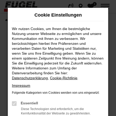
0
Zum
MENÜ
Hauptinhalt
Cookie Einstellungen
springen
Startseite
Fahrzeuge
Gesamtbestand
Wir nutzen Cookies, um Ihnen die bestmögliche
Nutzung unserer Webseite zu ermöglichen und unsere
Kommunikation mit Ihnen zu verbessern. Wir
berücksichtigen hierbei Ihre Präferenzen und
Fehler: Network Error
verarbeiten Daten für Marketing und Statistiken nur,
wenn Sie uns Ihre Einwilligung geben. Wenn Sie zu
Beim Laden ist ein Fehler aufgetreten.
einem späteren Zeitpunkt Ihre Meinung ändern, können
Hier sind ein paar Tipps, die dir helfen können:
Sie die Einwilligung jederzeit für die Zukunft widerrufen.
Weitere Informationen zum Umfang der
Datenverarbeitung finden Sie hier:
Überprüfe deine Firewall und deine
Datenschutzerklärung
,
Cookie-Richtlinie
.
Internetverbindung.
Impressum
Laden andere Webseiten, zum Beispiel
deine Suchmaschine?
Folgende Kategorien von Cookies werden von uns eingesetzt:
Prüfe deine Browsererweiterungen.
Essentiell
Manche Erweiterungen, wie Werbeblocker,
Diese Technologien sind erforderlich, um die
können das Laden bestimmter Seiten
Kernfunktionalität der Webseite zu gewährleisten.