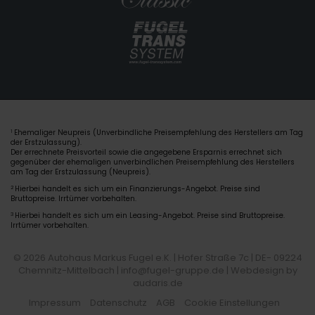
Ehemaliger Neupreis (Unverbindliche Preisempfehlung des Herstellers am Tag
1
der Erstzulassung).
Der errechnete Preisvorteil sowie die angegebene Ersparnis errechnet sich
gegenüber der ehemaligen unverbindlichen Preisempfehlung des Herstellers
am Tag der Erstzulassung (Neupreis).
2
Hierbei handelt es sich um ein Finanzierungs-Angebot. Preise sind
Bruttopreise. Irrtümer vorbehalten.
3
Hierbei handelt es sich um ein Leasing-Angebot. Preise sind Bruttopreise.
Irrtümer vorbehalten.
© 2026 Autohaus Markus Fugel e.K. | Hofer Straße 7c | DE- 09224
Chemnitz-Mittelbach | info@fugel-gruppe.de |
Webdesign by
audaris.de
Impressum
Datenschutz
AGB
Cookie Einstellungen