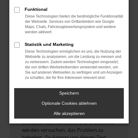
verhindern. Funktioniert die Seite in einem
Funktional
anderen Browser oder in einem privaten
Diese Technologien bieten die bestmögliche Funktionalität
Fenster?
der Webseite. Services von Drittanbietern wie Google
Maps, Chats, Fahrzeugbewertungssystem und weitere
Starte dein Gerät neu.
werden aktiviert.
Das kann manchmal helfen,
vorübergehende Probleme zu beheben.
Statistik und Marketing
Diese Technologien ermöglichen es uns, die Nutzung der
Stelle sicher, dass dein Browser und dein
Webseite zu analysieren, um die Leistung zu messen und
Betriebssystem auf dem neuesten Stand
zu verbessern. Zudem werden Technologien eingesetzt,
sind.
die von dritten Werbetreibenden verwendet werden, um
Sie auf anderen Webseiten zu verfolgen und um Anzeigen
Veraltete Software birgt nicht nur ein
zu schalten, die für Ihre Interessen relevant sind.
Sicherheitsrisiko, sondern kann auch dazu
führen, dass bestimmte Funktionen nicht
Speichern
mehr unterstützt werden.
Optionale Cookies ablehnen
Wende dich an den Webseitenbetreiber.
Alle akzeptieren
Wenn du alle oben genannten Schritte
versucht hast, kontaktiere uns bitte. Wir
werden versuchen, das Problem zu
beheben. Du kannst uns diesen Text