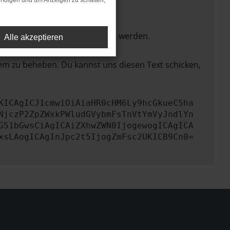
rfolgen und um Anzeigen zu schalten,
ktionen nicht mehr unterstützt werden.
Alle akzeptieren
lem zu beheben. Du kannst uns diesen Text schicken,
KICAgICJ1cmwiOiAiaHR0cHM6Ly9hcGkueC5ha
NjczP2ZpZWxkPWludGVybmFsTnVtYmVyJndlYn
G51bGwsCiAgICAiZXhwZWN0IjogewogICAgICA
xsLAogICAgInJpc2t5IjogZmFsc2UKICB9Cn0=