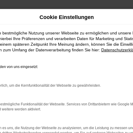
Cookie Einstellungen
ie bestmögliche Nutzung unserer Webseite zu ermöglichen und unsere
hierbei Ihre Präferenzen und verarbeiten Daten für Marketing und Stati
einem späteren Zeitpunkt Ihre Meinung ändern, können Sie die Einwillig
en zum Umfang der Datenverarbeitung finden Sie hier:
Datenschutzerkl
en von uns eingesetzt:
rlich, um die Kernfunktionalität der Webseite zu gewährleisten.
rbindung.
hmaschine?
estmögliche Funktionalität der Webseite. Services von Drittanbietern wie Google 
eitere werden aktiviert.
das Laden bestimmter Seiten verhindern. Funktioniert die
 es uns, die Nutzung der Webseite zu analysieren, um die Leistung zu messen u