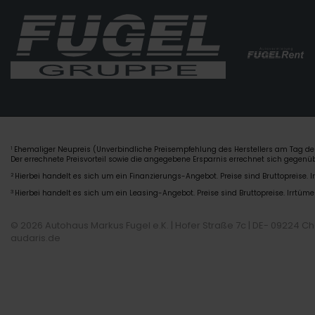
Ehemaliger Neupreis (Unverbindliche Preisempfehlung des Herstellers am Tag der
1
Der errechnete Preisvorteil sowie die angegebene Ersparnis errechnet sich gegen
2
Hierbei handelt es sich um ein Finanzierungs-Angebot. Preise sind Bruttopreise. I
3
Hierbei handelt es sich um ein Leasing-Angebot. Preise sind Bruttopreise. Irrtüme
© 2026 Autohaus Markus Fugel e.K. | Hofer Straße 7c | DE- 09224 C
audaris.de