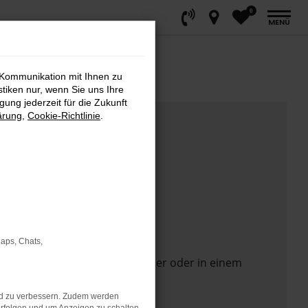
0
MENÜ
 Kommunikation mit Ihnen zu
stiken nur, wenn Sie uns Ihre
ung jederzeit für die Zukunft
ärung
,
Cookie-Richtlinie
.
Maps, Chats,
 Seite in einem anderen Browser oder in einem
nd zu verbessern. Zudem werden