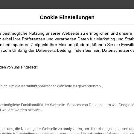
Cookie Einstellungen
ie bestmögliche Nutzung unserer Webseite zu ermöglichen und unsere
hierbei Ihre Präferenzen und verarbeiten Daten für Marketing und Stati
einem späteren Zeitpunkt Ihre Meinung ändern, können Sie die Einwillig
en zum Umfang der Datenverarbeitung finden Sie hier:
Datenschutzerkl
en von uns eingesetzt:
rlich, um die Kernfunktionalität der Webseite zu gewährleisten.
rbindung.
hmaschine?
estmögliche Funktionalität der Webseite. Services von Drittanbietern wie Google 
eitere werden aktiviert.
das Laden bestimmter Seiten verhindern. Funktioniert die
 es uns, die Nutzung der Webseite zu analysieren, um die Leistung zu messen u