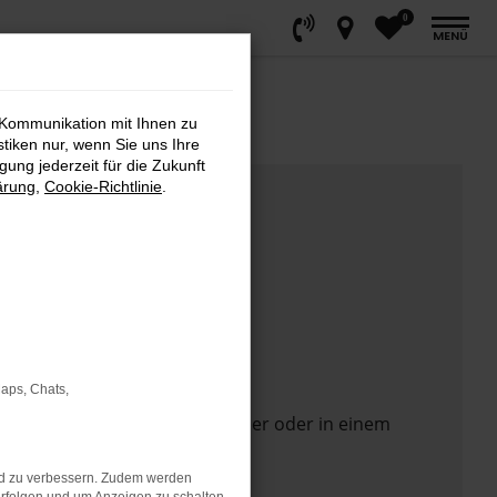
0
MENÜ
 Kommunikation mit Ihnen zu
stiken nur, wenn Sie uns Ihre
ung jederzeit für die Zukunft
ärung
,
Cookie-Richtlinie
.
Maps, Chats,
 Seite in einem anderen Browser oder in einem
nd zu verbessern. Zudem werden