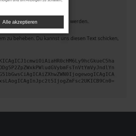
rfolgen und um Anzeigen zu schalten,
ktionen nicht mehr unterstützt werden.
Alle akzeptieren
lem zu beheben. Du kannst uns diesen Text schicken,
KICAgICJ1cmwiOiAiaHR0cHM6Ly9hcGkueC5ha
ODg5P2ZpZWxkPWludGVybmFsTnVtYmVyJndlYn
G51bGwsCiAgICAiZXhwZWN0IjogewogICAgICA
xsLAogICAgInJpc2t5IjogZmFsc2UKICB9Cn0=