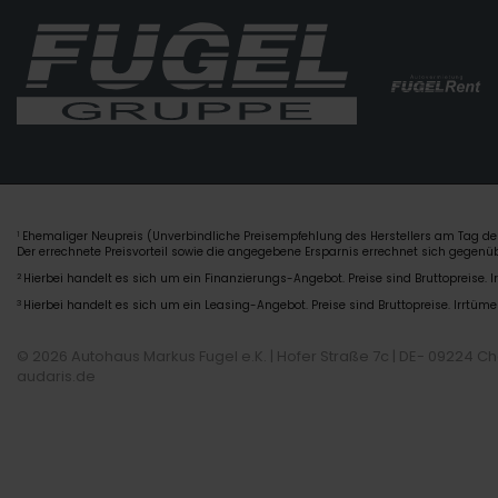
Ehemaliger Neupreis (Unverbindliche Preisempfehlung des Herstellers am Tag der
1
Der errechnete Preisvorteil sowie die angegebene Ersparnis errechnet sich gegen
2
Hierbei handelt es sich um ein Finanzierungs-Angebot. Preise sind Bruttopreise. I
3
Hierbei handelt es sich um ein Leasing-Angebot. Preise sind Bruttopreise. Irrtüme
© 2026 Autohaus Markus Fugel e.K. | Hofer Straße 7c | DE- 09224 C
audaris.de