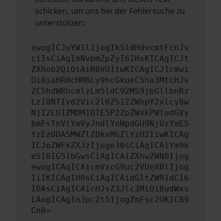
schicken, um uns bei der Fehlersuche zu
unterstützen:
ewogICJuYW1lIjogIk5ldHdvcmtFcnJv
ciIsCiAgImNvbmZpZyI6IHsKICAgICJt
ZXRob2QiOiAiR0VUIiwKICAgICJ1cmwi
OiAiaHR0cHM6Ly9hcGkueC5ha3MtcHJv
ZC5hdWRhcmlzLm5ldC92MS9jbGllbnRz
LzI0NTIvd2Vic2l0ZS12ZWhpY2xlcy8w
NjI2LU1ZMDM1OTE5P2ZpZWxkPWludGVy
bmFsTnVtYmVyJndlYnNpdGU9NjUzYmE5
YzEzODA5MWZlZDkxMGZlYzU2IiwKICAg
ICJoZWFkZXJzIjoge30sCiAgICAiYm9k
eSI6IG51bGwsCiAgICAiZXhwZWN0Ijog
ewogICAgICAicmVzcG9uc2VUeXBlIjog
IiIKICAgIH0sCiAgICAidGltZW91dCI6
IDAsCiAgICAicHJvZ3Jlc3MiOiBudWxs
LAogICAgInJpc2t5IjogZmFsc2UKICB9
Cn0=