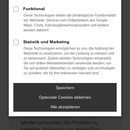
verhindern. Funktioniert die Seite in einem
Funktional
anderen Browser oder in einem privaten
Diese Technologien bieten die bestmögliche Funktionalität
Fenster?
der Webseite. Services von Drittanbietern wie Google
Maps, Chats, Fahrzeugbewertungssystem und weitere
Starte dein Gerät neu.
werden aktiviert.
Das kann manchmal helfen,
vorübergehende Probleme zu beheben.
Statistik und Marketing
Diese Technologien ermöglichen es uns, die Nutzung der
Stelle sicher, dass dein Browser und dein
Webseite zu analysieren, um die Leistung zu messen und
Betriebssystem auf dem neuesten Stand
zu verbessern. Zudem werden Technologien eingesetzt,
sind.
die von dritten Werbetreibenden verwendet werden, um
Sie auf anderen Webseiten zu verfolgen und um Anzeigen
Veraltete Software birgt nicht nur ein
zu schalten, die für Ihre Interessen relevant sind.
Sicherheitsrisiko, sondern kann auch dazu
führen, dass bestimmte Funktionen nicht
Speichern
mehr unterstützt werden.
Optionale Cookies ablehnen
Wende dich an den Webseitenbetreiber.
Alle akzeptieren
Wenn du alle oben genannten Schritte
versucht hast, kontaktiere uns bitte. Wir
werden versuchen, das Problem zu
beheben. Du kannst uns diesen Text