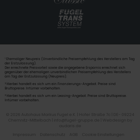
Ehemaliger Neupreis (Unverbindliche Preisempfehlung des Herstellers am Tag
1
der Erstzulassung).
Der errechnete Preisvorteil sowie die angegebene Ersparnis errechnet sich
gegenüber der ehemaligen unverbindlichen Preisempfehlung des Herstellers
am Tag der Erstzulassung (Neupreis).
2
Hierbei handelt es sich um ein Finanzierungs-Angebot. Preise sind
Bruttopreise. Irrtümer vorbehalten.
3
Hierbei handelt es sich um ein Leasing-Angebot. Preise sind Bruttopreise.
Irrtümer vorbehalten.
© 2026 Autohaus Markus Fugel e.K. | Hofer Straße 7c | DE- 09224
Chemnitz-Mittelbach | info@fugel-gruppe.de |
Webdesign by
audaris.de
Impressum
Datenschutz
AGB
Cookie Einstellungen