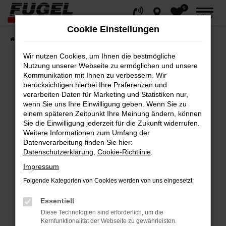
0
Zum
MENÜ
Hauptinhalt
Cookie Einstellungen
springen
Startseite
Fahrzeuge
Gesamtbestand
Wir nutzen Cookies, um Ihnen die bestmögliche
Nutzung unserer Webseite zu ermöglichen und unsere
Kommunikation mit Ihnen zu verbessern. Wir
berücksichtigen hierbei Ihre Präferenzen und
Fehler: Network Error
verarbeiten Daten für Marketing und Statistiken nur,
wenn Sie uns Ihre Einwilligung geben. Wenn Sie zu
Beim Laden ist ein Fehler aufgetreten.
einem späteren Zeitpunkt Ihre Meinung ändern, können
Hier sind ein paar Tipps, die dir helfen können:
Sie die Einwilligung jederzeit für die Zukunft widerrufen.
Weitere Informationen zum Umfang der
Datenverarbeitung finden Sie hier:
Überprüfe deine Firewall und deine
Datenschutzerklärung
,
Cookie-Richtlinie
.
Internetverbindung.
Impressum
Laden andere Webseiten, zum Beispiel
deine Suchmaschine?
Folgende Kategorien von Cookies werden von uns eingesetzt:
Prüfe deine Browsererweiterungen.
Essentiell
Manche Erweiterungen, wie Werbeblocker,
Diese Technologien sind erforderlich, um die
können das Laden bestimmter Seiten
Kernfunktionalität der Webseite zu gewährleisten.