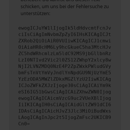
schicken, um uns bei der Fehlersuche zu
unterstützen:
ewogICJuYW1lIjogIk5ldHdvcmtFcnJv
ciIsCiAgImNvbmZpZyI6IHsKICAgICJt
ZXRob2QiOiAiR0VUIiwKICAgICJ1cmwi
OiAiaHR0cHM6Ly9hcGkueC5ha3MtcHJv
ZC5hdWRhcmlzLm5ldC92MS9jbGllbnRz
LzI0NTIvd2Vic2l0ZS12ZWhpY2xlcy8w
NjI2LVNZMDQ0NzE4P2ZpZWxkPWludGVy
bmFsTnVtYmVyJndlYnNpdGU9NjUzYmE5
YzEzODA5MWZlZDkxMGZlYzU2IiwKICAg
ICJoZWFkZXJzIjoge30sCiAgICAiYm9k
eSI6IG51bGwsCiAgICAiZXhwZWN0Ijog
ewogICAgICAicmVzcG9uc2VUeXBlIjog
IiIKICAgIH0sCiAgICAidGltZW91dCI6
IDAsCiAgICAicHJvZ3Jlc3MiOiBudWxs
LAogICAgInJpc2t5IjogZmFsc2UKICB9
Cn0=