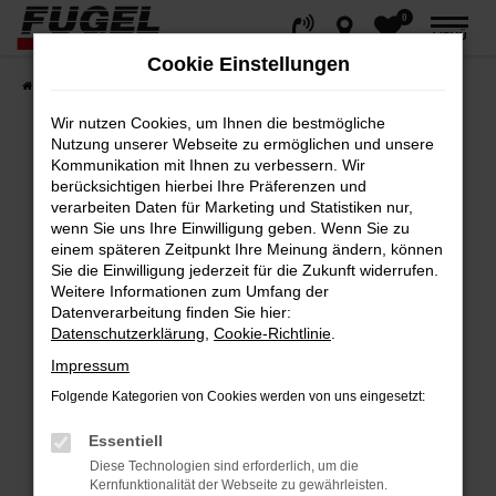
0
Zum
MENÜ
Hauptinhalt
Cookie Einstellungen
springen
Startseite
Fahrzeuge
Gesamtbestand
Wir nutzen Cookies, um Ihnen die bestmögliche
Nutzung unserer Webseite zu ermöglichen und unsere
Kommunikation mit Ihnen zu verbessern. Wir
berücksichtigen hierbei Ihre Präferenzen und
Fehler: Network Error
verarbeiten Daten für Marketing und Statistiken nur,
wenn Sie uns Ihre Einwilligung geben. Wenn Sie zu
Beim Laden ist ein Fehler aufgetreten.
einem späteren Zeitpunkt Ihre Meinung ändern, können
Hier sind ein paar Tipps, die dir helfen können:
Sie die Einwilligung jederzeit für die Zukunft widerrufen.
Weitere Informationen zum Umfang der
Datenverarbeitung finden Sie hier:
Überprüfe deine Firewall und deine
Datenschutzerklärung
,
Cookie-Richtlinie
.
Internetverbindung.
Impressum
Laden andere Webseiten, zum Beispiel
deine Suchmaschine?
Folgende Kategorien von Cookies werden von uns eingesetzt:
Prüfe deine Browsererweiterungen.
Essentiell
Manche Erweiterungen, wie Werbeblocker,
Diese Technologien sind erforderlich, um die
können das Laden bestimmter Seiten
Kernfunktionalität der Webseite zu gewährleisten.