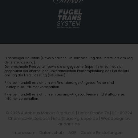
Ehemaliger Neupreis (Unverbindliche Preisempfehlung des Herstellers am Tag
1
der Erstzulassung).
Der errechnete Preisvorteil sowie die angegebene Ersparnis errechnet sich
gegenüber der ehemaligen unverbindlichen Preisempfehlung des Herstellers
am Tag der Erstzulassung (Neupreis).
2
Hierbei handelt es sich um ein Finanzierungs-Angebot. Preise sind
Bruttopreise. Irrtümer vorbehalten.
3
Hierbei handelt es sich um ein Leasing-Angebot. Preise sind Bruttopreise.
Irrtümer vorbehalten.
© 2026 Autohaus Markus Fugel e.K. | Hofer Straße 7c | DE- 09224
Chemnitz-Mittelbach | info@fugel-gruppe.de |
Webdesign by
audaris.de
Impressum
Datenschutz
AGB
Cookie Einstellungen