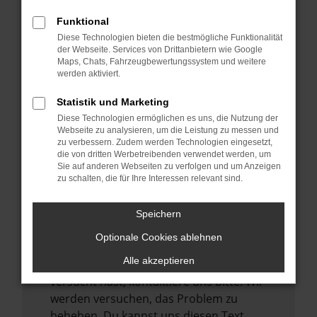
verhindern. Funktioniert die Seite in einem
Funktional
anderen Browser oder in einem privaten
Diese Technologien bieten die bestmögliche Funktionalität
Fenster?
der Webseite. Services von Drittanbietern wie Google
Maps, Chats, Fahrzeugbewertungssystem und weitere
Starte dein Gerät neu.
werden aktiviert.
Das kann manchmal helfen,
vorübergehende Probleme zu beheben.
Statistik und Marketing
Diese Technologien ermöglichen es uns, die Nutzung der
Stelle sicher, dass dein Browser und dein
Webseite zu analysieren, um die Leistung zu messen und
Betriebssystem auf dem neuesten Stand
zu verbessern. Zudem werden Technologien eingesetzt,
sind.
die von dritten Werbetreibenden verwendet werden, um
Sie auf anderen Webseiten zu verfolgen und um Anzeigen
Veraltete Software birgt nicht nur ein
zu schalten, die für Ihre Interessen relevant sind.
Sicherheitsrisiko, sondern kann auch dazu
führen, dass bestimmte Funktionen nicht
Speichern
mehr unterstützt werden.
Optionale Cookies ablehnen
Wende dich an den Webseitenbetreiber.
Alle akzeptieren
Wenn du alle oben genannten Schritte
versucht hast, kontaktiere uns bitte. Wir
werden versuchen, das Problem zu
beheben. Du kannst uns diesen Text