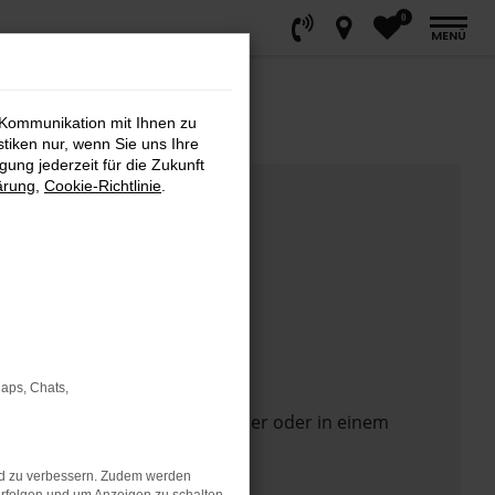
0
MENÜ
 Kommunikation mit Ihnen zu
stiken nur, wenn Sie uns Ihre
ung jederzeit für die Zukunft
ärung
,
Cookie-Richtlinie
.
Maps, Chats,
 Seite in einem anderen Browser oder in einem
nd zu verbessern. Zudem werden