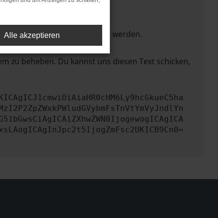
rfolgen und um Anzeigen zu schalten,
ktionen nicht mehr unterstützt werden.
Alle akzeptieren
lem zu beheben. Du kannst uns diesen Text schicken,
KICAgICJ1cmwiOiAiaHR0cHM6Ly9hcGkueC5ha
MzI2P2ZpZWxkPWludGVybmFsTnVtYmVyJndlYn
G51bGwsCiAgICAiZXhwZWN0IjogewogICAgICA
xsLAogICAgInJpc2t5IjogZmFsc2UKICB9Cn0=