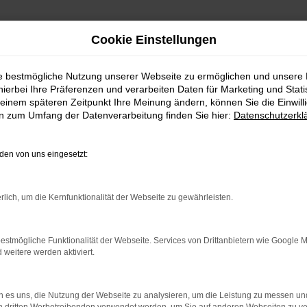
Cookie Einstellungen
ie bestmögliche Nutzung unserer Webseite zu ermöglichen und unsere
hierbei Ihre Präferenzen und verarbeiten Daten für Marketing und Stati
einem späteren Zeitpunkt Ihre Meinung ändern, können Sie die Einwillig
en zum Umfang der Datenverarbeitung finden Sie hier:
Datenschutzerkl
en von uns eingesetzt:
rlich, um die Kernfunktionalität der Webseite zu gewährleisten.
rbindung.
hmaschine?
estmögliche Funktionalität der Webseite. Services von Drittanbietern wie Google 
eitere werden aktiviert.
das Laden bestimmter Seiten verhindern. Funktioniert die
 es uns, die Nutzung der Webseite zu analysieren, um die Leistung zu messen u