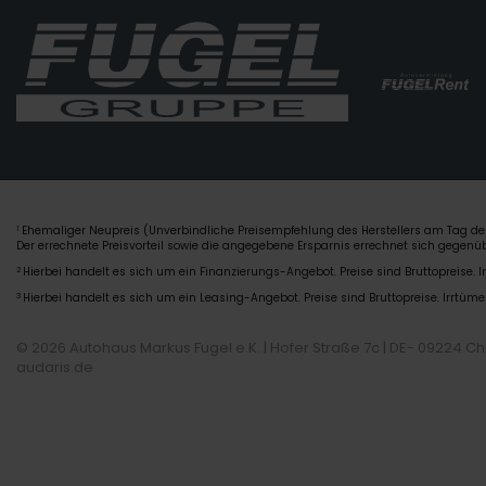
Ehemaliger Neupreis (Unverbindliche Preisempfehlung des Herstellers am Tag der
1
Der errechnete Preisvorteil sowie die angegebene Ersparnis errechnet sich gegen
2
Hierbei handelt es sich um ein Finanzierungs-Angebot. Preise sind Bruttopreise. I
3
Hierbei handelt es sich um ein Leasing-Angebot. Preise sind Bruttopreise. Irrtüme
© 2026 Autohaus Markus Fugel e.K. | Hofer Straße 7c | DE- 09224 C
audaris.de