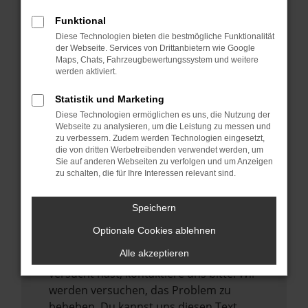
verhindern. Funktioniert die Seite in einem
Funktional
anderen Browser oder in einem privaten
Diese Technologien bieten die bestmögliche Funktionalität
Fenster?
der Webseite. Services von Drittanbietern wie Google
Maps, Chats, Fahrzeugbewertungssystem und weitere
Starte dein Gerät neu.
werden aktiviert.
Das kann manchmal helfen,
vorübergehende Probleme zu beheben.
Statistik und Marketing
Diese Technologien ermöglichen es uns, die Nutzung der
Stelle sicher, dass dein Browser und dein
Webseite zu analysieren, um die Leistung zu messen und
Betriebssystem auf dem neuesten Stand
zu verbessern. Zudem werden Technologien eingesetzt,
sind.
die von dritten Werbetreibenden verwendet werden, um
Sie auf anderen Webseiten zu verfolgen und um Anzeigen
Veraltete Software birgt nicht nur ein
zu schalten, die für Ihre Interessen relevant sind.
Sicherheitsrisiko, sondern kann auch dazu
führen, dass bestimmte Funktionen nicht
Speichern
mehr unterstützt werden.
Optionale Cookies ablehnen
Wende dich an den Webseitenbetreiber.
Alle akzeptieren
Wenn du alle oben genannten Schritte
versucht hast, kontaktiere uns bitte. Wir
werden versuchen, das Problem zu
beheben. Du kannst uns diesen Text