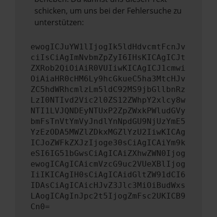
schicken, um uns bei der Fehlersuche zu
unterstützen:
ewogICJuYW1lIjogIk5ldHdvcmtFcnJv
ciIsCiAgImNvbmZpZyI6IHsKICAgICJt
ZXRob2QiOiAiR0VUIiwKICAgICJ1cmwi
OiAiaHR0cHM6Ly9hcGkueC5ha3MtcHJv
ZC5hdWRhcmlzLm5ldC92MS9jbGllbnRz
LzI0NTIvd2Vic2l0ZS12ZWhpY2xlcy8w
NTI1LVJQNDEyNTUxP2ZpZWxkPWludGVy
bmFsTnVtYmVyJndlYnNpdGU9NjUzYmE5
YzEzODA5MWZlZDkxMGZlYzU2IiwKICAg
ICJoZWFkZXJzIjoge30sCiAgICAiYm9k
eSI6IG51bGwsCiAgICAiZXhwZWN0Ijog
ewogICAgICAicmVzcG9uc2VUeXBlIjog
IiIKICAgIH0sCiAgICAidGltZW91dCI6
IDAsCiAgICAicHJvZ3Jlc3MiOiBudWxs
LAogICAgInJpc2t5IjogZmFsc2UKICB9
Cn0=