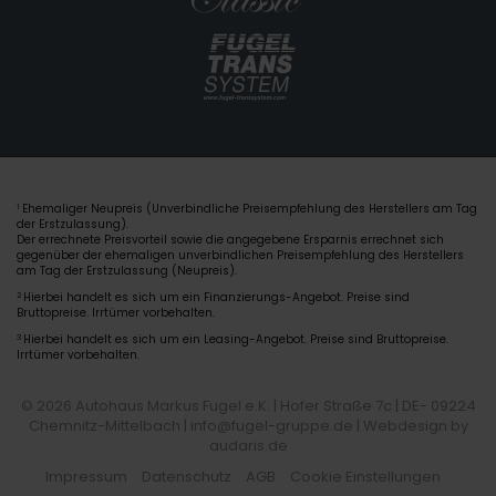
Ehemaliger Neupreis (Unverbindliche Preisempfehlung des Herstellers am Tag
1
der Erstzulassung).
Der errechnete Preisvorteil sowie die angegebene Ersparnis errechnet sich
gegenüber der ehemaligen unverbindlichen Preisempfehlung des Herstellers
am Tag der Erstzulassung (Neupreis).
2
Hierbei handelt es sich um ein Finanzierungs-Angebot. Preise sind
Bruttopreise. Irrtümer vorbehalten.
3
Hierbei handelt es sich um ein Leasing-Angebot. Preise sind Bruttopreise.
Irrtümer vorbehalten.
© 2026 Autohaus Markus Fugel e.K. | Hofer Straße 7c | DE- 09224
Chemnitz-Mittelbach | info@fugel-gruppe.de |
Webdesign by
audaris.de
Impressum
Datenschutz
AGB
Cookie Einstellungen