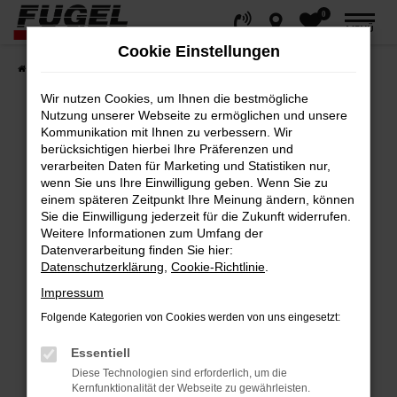
0
Zum
MENÜ
Hauptinhalt
Cookie Einstellungen
springen
Startseite
Fahrzeuge
Gesamtbestand
Wir nutzen Cookies, um Ihnen die bestmögliche
Nutzung unserer Webseite zu ermöglichen und unsere
Kommunikation mit Ihnen zu verbessern. Wir
berücksichtigen hierbei Ihre Präferenzen und
Fehler: Network Error
verarbeiten Daten für Marketing und Statistiken nur,
wenn Sie uns Ihre Einwilligung geben. Wenn Sie zu
Beim Laden ist ein Fehler aufgetreten.
einem späteren Zeitpunkt Ihre Meinung ändern, können
Hier sind ein paar Tipps, die dir helfen können:
Sie die Einwilligung jederzeit für die Zukunft widerrufen.
Weitere Informationen zum Umfang der
Datenverarbeitung finden Sie hier:
Überprüfe deine Firewall und deine
Datenschutzerklärung
,
Cookie-Richtlinie
.
Internetverbindung.
Impressum
Laden andere Webseiten, zum Beispiel
deine Suchmaschine?
Folgende Kategorien von Cookies werden von uns eingesetzt:
Prüfe deine Browsererweiterungen.
Essentiell
Manche Erweiterungen, wie Werbeblocker,
Diese Technologien sind erforderlich, um die
können das Laden bestimmter Seiten
Kernfunktionalität der Webseite zu gewährleisten.