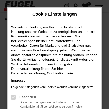
0
Zum
MENÜ
Hauptinhalt
Cookie Einstellungen
springen
Startseite
Fahrzeuge
Gesamtbestand
Wir nutzen Cookies, um Ihnen die bestmögliche
Nutzung unserer Webseite zu ermöglichen und unsere
Kommunikation mit Ihnen zu verbessern. Wir
berücksichtigen hierbei Ihre Präferenzen und
Fehler: Network Error
verarbeiten Daten für Marketing und Statistiken nur,
wenn Sie uns Ihre Einwilligung geben. Wenn Sie zu
Beim Laden ist ein Fehler aufgetreten.
einem späteren Zeitpunkt Ihre Meinung ändern, können
Hier sind ein paar Tipps, die dir helfen können:
Sie die Einwilligung jederzeit für die Zukunft widerrufen.
Weitere Informationen zum Umfang der
Datenverarbeitung finden Sie hier:
Überprüfe deine Firewall und deine
Datenschutzerklärung
,
Cookie-Richtlinie
.
Internetverbindung.
Impressum
Laden andere Webseiten, zum Beispiel
deine Suchmaschine?
Folgende Kategorien von Cookies werden von uns eingesetzt:
Prüfe deine Browsererweiterungen.
Essentiell
Manche Erweiterungen, wie Werbeblocker,
Diese Technologien sind erforderlich, um die
können das Laden bestimmter Seiten
Kernfunktionalität der Webseite zu gewährleisten.