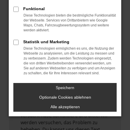
verhindern. Funktioniert die Seite in einem
Funktional
anderen Browser oder in einem privaten
Diese Technologien bieten die bestmögliche Funktionalität
Fenster?
der Webseite. Services von Drittanbietern wie Google
Maps, Chats, Fahrzeugbewertungssystem und weitere
Starte dein Gerät neu.
werden aktiviert.
Das kann manchmal helfen,
vorübergehende Probleme zu beheben.
Statistik und Marketing
Diese Technologien ermöglichen es uns, die Nutzung der
Stelle sicher, dass dein Browser und dein
Webseite zu analysieren, um die Leistung zu messen und
Betriebssystem auf dem neuesten Stand
zu verbessern. Zudem werden Technologien eingesetzt,
sind.
die von dritten Werbetreibenden verwendet werden, um
Sie auf anderen Webseiten zu verfolgen und um Anzeigen
Veraltete Software birgt nicht nur ein
zu schalten, die für Ihre Interessen relevant sind.
Sicherheitsrisiko, sondern kann auch dazu
führen, dass bestimmte Funktionen nicht
Speichern
mehr unterstützt werden.
Optionale Cookies ablehnen
Wende dich an den Webseitenbetreiber.
Alle akzeptieren
Wenn du alle oben genannten Schritte
versucht hast, kontaktiere uns bitte. Wir
werden versuchen, das Problem zu
beheben. Du kannst uns diesen Text