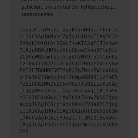
schicken, um uns bei der Fehlersuche zu
unterstützen:
ewogICJuYW1lIjogIk5ldHdvcmtFcnJv
ciIsCiAgImNvbmZpZyI6IHsKICAgICJt
ZXRob2QiOiAiR0VUIiwKICAgICJ1cmwi
OiAiaHR0cHM6Ly9hcGkueC5ha3MtcHJv
ZC5hdWRhcmlzLm5ldC92MS9jbGllbnRz
LzI0NTIvd2Vic2l0ZS12ZWhpY2xlcy8w
MzI2LTBBMDE5MTMyP2ZpZWxkPWludGVy
bmFsTnVtYmVyJndlYnNpdGU9NjUzYmE5
YzEzODA5MWZlZDkxMGZlYzU2IiwKICAg
ICJoZWFkZXJzIjoge30sCiAgICAiYm9k
eSI6IG51bGwsCiAgICAiZXhwZWN0Ijog
ewogICAgICAicmVzcG9uc2VUeXBlIjog
IiIKICAgIH0sCiAgICAidGltZW91dCI6
IDAsCiAgICAicHJvZ3Jlc3MiOiBudWxs
LAogICAgInJpc2t5IjogZmFsc2UKICB9
Cn0=