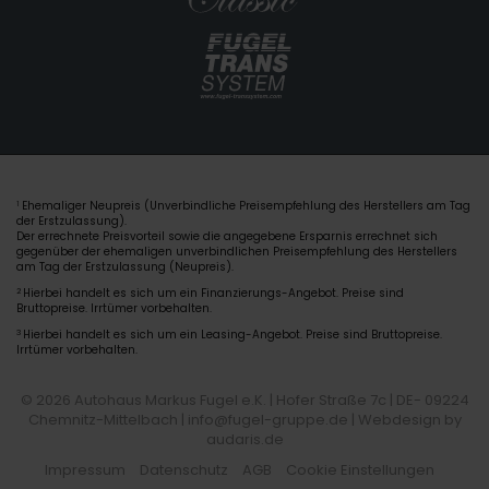
Ehemaliger Neupreis (Unverbindliche Preisempfehlung des Herstellers am Tag
1
der Erstzulassung).
Der errechnete Preisvorteil sowie die angegebene Ersparnis errechnet sich
gegenüber der ehemaligen unverbindlichen Preisempfehlung des Herstellers
am Tag der Erstzulassung (Neupreis).
2
Hierbei handelt es sich um ein Finanzierungs-Angebot. Preise sind
Bruttopreise. Irrtümer vorbehalten.
3
Hierbei handelt es sich um ein Leasing-Angebot. Preise sind Bruttopreise.
Irrtümer vorbehalten.
© 2026 Autohaus Markus Fugel e.K. | Hofer Straße 7c | DE- 09224
Chemnitz-Mittelbach | info@fugel-gruppe.de |
Webdesign by
audaris.de
Impressum
Datenschutz
AGB
Cookie Einstellungen