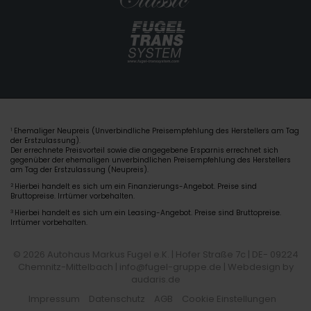
Ehemaliger Neupreis (Unverbindliche Preisempfehlung des Herstellers am Tag
1
der Erstzulassung).
Der errechnete Preisvorteil sowie die angegebene Ersparnis errechnet sich
gegenüber der ehemaligen unverbindlichen Preisempfehlung des Herstellers
am Tag der Erstzulassung (Neupreis).
2
Hierbei handelt es sich um ein Finanzierungs-Angebot. Preise sind
Bruttopreise. Irrtümer vorbehalten.
3
Hierbei handelt es sich um ein Leasing-Angebot. Preise sind Bruttopreise.
Irrtümer vorbehalten.
© 2026 Autohaus Markus Fugel e.K. | Hofer Straße 7c | DE- 09224
Chemnitz-Mittelbach | info@fugel-gruppe.de |
Webdesign by
audaris.de
Impressum
Datenschutz
AGB
Cookie Einstellungen