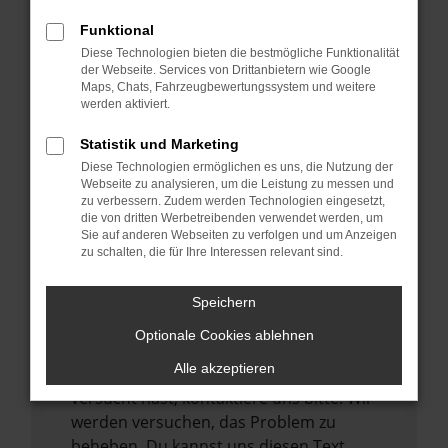
verhindern. Funktioniert die Seite in einem
Funktional
anderen Browser oder in einem privaten
Diese Technologien bieten die bestmögliche Funktionalität
Fenster?
der Webseite. Services von Drittanbietern wie Google
Maps, Chats, Fahrzeugbewertungssystem und weitere
Starte dein Gerät neu.
werden aktiviert.
Das kann manchmal helfen,
vorübergehende Probleme zu beheben.
Statistik und Marketing
Diese Technologien ermöglichen es uns, die Nutzung der
Stelle sicher, dass dein Browser und dein
Webseite zu analysieren, um die Leistung zu messen und
Betriebssystem auf dem neuesten Stand
zu verbessern. Zudem werden Technologien eingesetzt,
sind.
die von dritten Werbetreibenden verwendet werden, um
Sie auf anderen Webseiten zu verfolgen und um Anzeigen
Veraltete Software birgt nicht nur ein
zu schalten, die für Ihre Interessen relevant sind.
Sicherheitsrisiko, sondern kann auch dazu
führen, dass bestimmte Funktionen nicht
Speichern
mehr unterstützt werden.
Optionale Cookies ablehnen
Wende dich an den Webseitenbetreiber.
Alle akzeptieren
Wenn du alle oben genannten Schritte
versucht hast, kontaktiere uns bitte. Wir
werden versuchen, das Problem zu
beheben. Du kannst uns diesen Text