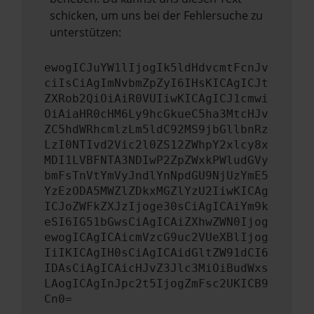
schicken, um uns bei der Fehlersuche zu
unterstützen:
ewogICJuYW1lIjogIk5ldHdvcmtFcnJv
ciIsCiAgImNvbmZpZyI6IHsKICAgICJt
ZXRob2QiOiAiR0VUIiwKICAgICJ1cmwi
OiAiaHR0cHM6Ly9hcGkueC5ha3MtcHJv
ZC5hdWRhcmlzLm5ldC92MS9jbGllbnRz
LzI0NTIvd2Vic2l0ZS12ZWhpY2xlcy8x
MDI1LVBFNTA3NDIwP2ZpZWxkPWludGVy
bmFsTnVtYmVyJndlYnNpdGU9NjUzYmE5
YzEzODA5MWZlZDkxMGZlYzU2IiwKICAg
ICJoZWFkZXJzIjoge30sCiAgICAiYm9k
eSI6IG51bGwsCiAgICAiZXhwZWN0Ijog
ewogICAgICAicmVzcG9uc2VUeXBlIjog
IiIKICAgIH0sCiAgICAidGltZW91dCI6
IDAsCiAgICAicHJvZ3Jlc3MiOiBudWxs
LAogICAgInJpc2t5IjogZmFsc2UKICB9
Cn0=