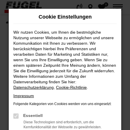
0
Zum
MENÜ
Hauptinhalt
Cookie Einstellungen
springen
Startseite
Fahrzeuge
Gesamtbestand
Wir nutzen Cookies, um Ihnen die bestmögliche
Nutzung unserer Webseite zu ermöglichen und unsere
Kommunikation mit Ihnen zu verbessern. Wir
berücksichtigen hierbei Ihre Präferenzen und
Fehler: Network Error
verarbeiten Daten für Marketing und Statistiken nur,
wenn Sie uns Ihre Einwilligung geben. Wenn Sie zu
Beim Laden ist ein Fehler aufgetreten.
einem späteren Zeitpunkt Ihre Meinung ändern, können
Hier sind ein paar Tipps, die dir helfen können:
Sie die Einwilligung jederzeit für die Zukunft widerrufen.
Weitere Informationen zum Umfang der
Datenverarbeitung finden Sie hier:
Überprüfe deine Firewall und deine
Datenschutzerklärung
,
Cookie-Richtlinie
.
Internetverbindung.
Impressum
Laden andere Webseiten, zum Beispiel
deine Suchmaschine?
Folgende Kategorien von Cookies werden von uns eingesetzt:
Prüfe deine Browsererweiterungen.
Essentiell
Manche Erweiterungen, wie Werbeblocker,
Diese Technologien sind erforderlich, um die
können das Laden bestimmter Seiten
Kernfunktionalität der Webseite zu gewährleisten.