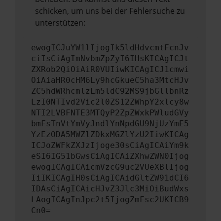
schicken, um uns bei der Fehlersuche zu
unterstützen:
ewogICJuYW1lIjogIk5ldHdvcmtFcnJv
ciIsCiAgImNvbmZpZyI6IHsKICAgICJt
ZXRob2QiOiAiR0VUIiwKICAgICJ1cmwi
OiAiaHR0cHM6Ly9hcGkueC5ha3MtcHJv
ZC5hdWRhcmlzLm5ldC92MS9jbGllbnRz
LzI0NTIvd2Vic2l0ZS12ZWhpY2xlcy8w
NTI2LVBFNTE3MTQyP2ZpZWxkPWludGVy
bmFsTnVtYmVyJndlYnNpdGU9NjUzYmE5
YzEzODA5MWZlZDkxMGZlYzU2IiwKICAg
ICJoZWFkZXJzIjoge30sCiAgICAiYm9k
eSI6IG51bGwsCiAgICAiZXhwZWN0Ijog
ewogICAgICAicmVzcG9uc2VUeXBlIjog
IiIKICAgIH0sCiAgICAidGltZW91dCI6
IDAsCiAgICAicHJvZ3Jlc3MiOiBudWxs
LAogICAgInJpc2t5IjogZmFsc2UKICB9
Cn0=