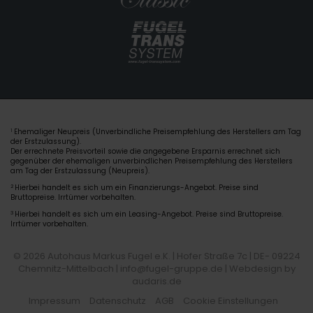
Ehemaliger Neupreis (Unverbindliche Preisempfehlung des Herstellers am Tag
1
der Erstzulassung).
Der errechnete Preisvorteil sowie die angegebene Ersparnis errechnet sich
gegenüber der ehemaligen unverbindlichen Preisempfehlung des Herstellers
am Tag der Erstzulassung (Neupreis).
2
Hierbei handelt es sich um ein Finanzierungs-Angebot. Preise sind
Bruttopreise. Irrtümer vorbehalten.
3
Hierbei handelt es sich um ein Leasing-Angebot. Preise sind Bruttopreise.
Irrtümer vorbehalten.
© 2026 Autohaus Markus Fugel e.K. | Hofer Straße 7c | DE- 09224
Chemnitz-Mittelbach | info@fugel-gruppe.de |
Webdesign by
audaris.de
Impressum
Datenschutz
AGB
Cookie Einstellungen