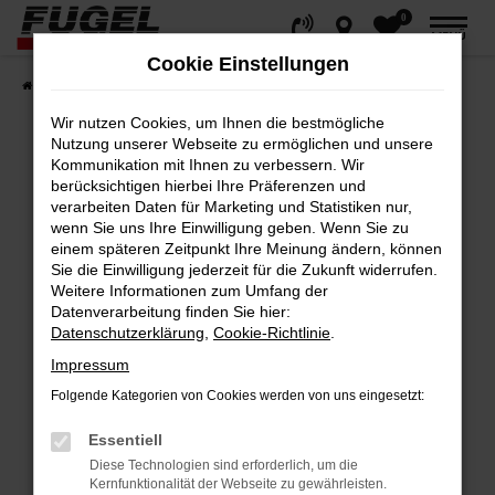
0
Zum
MENÜ
Hauptinhalt
Cookie Einstellungen
springen
Startseite
Fahrzeuge
Gesamtbestand
Wir nutzen Cookies, um Ihnen die bestmögliche
Nutzung unserer Webseite zu ermöglichen und unsere
Kommunikation mit Ihnen zu verbessern. Wir
berücksichtigen hierbei Ihre Präferenzen und
Fehler: Network Error
verarbeiten Daten für Marketing und Statistiken nur,
wenn Sie uns Ihre Einwilligung geben. Wenn Sie zu
Beim Laden ist ein Fehler aufgetreten.
einem späteren Zeitpunkt Ihre Meinung ändern, können
Hier sind ein paar Tipps, die dir helfen können:
Sie die Einwilligung jederzeit für die Zukunft widerrufen.
Weitere Informationen zum Umfang der
Datenverarbeitung finden Sie hier:
Überprüfe deine Firewall und deine
Datenschutzerklärung
,
Cookie-Richtlinie
.
Internetverbindung.
Impressum
Laden andere Webseiten, zum Beispiel
deine Suchmaschine?
Folgende Kategorien von Cookies werden von uns eingesetzt:
Prüfe deine Browsererweiterungen.
Essentiell
Manche Erweiterungen, wie Werbeblocker,
Diese Technologien sind erforderlich, um die
können das Laden bestimmter Seiten
Kernfunktionalität der Webseite zu gewährleisten.