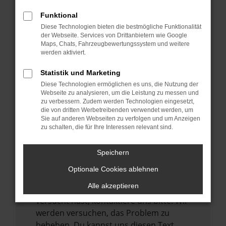
verhindern. Funktioniert die Seite in einem
Funktional
anderen Browser oder in einem privaten
Diese Technologien bieten die bestmögliche Funktionalität
Fenster?
der Webseite. Services von Drittanbietern wie Google
Maps, Chats, Fahrzeugbewertungssystem und weitere
Starte dein Gerät neu.
werden aktiviert.
Das kann manchmal helfen,
vorübergehende Probleme zu beheben.
Statistik und Marketing
Diese Technologien ermöglichen es uns, die Nutzung der
Stelle sicher, dass dein Browser und dein
Webseite zu analysieren, um die Leistung zu messen und
Betriebssystem auf dem neuesten Stand
zu verbessern. Zudem werden Technologien eingesetzt,
sind.
die von dritten Werbetreibenden verwendet werden, um
Sie auf anderen Webseiten zu verfolgen und um Anzeigen
Veraltete Software birgt nicht nur ein
zu schalten, die für Ihre Interessen relevant sind.
Sicherheitsrisiko, sondern kann auch dazu
führen, dass bestimmte Funktionen nicht
Speichern
mehr unterstützt werden.
Optionale Cookies ablehnen
Wende dich an den Webseitenbetreiber.
Alle akzeptieren
Wenn du alle oben genannten Schritte
versucht hast, kontaktiere uns bitte. Wir
werden versuchen, das Problem zu
beheben. Du kannst uns diesen Text