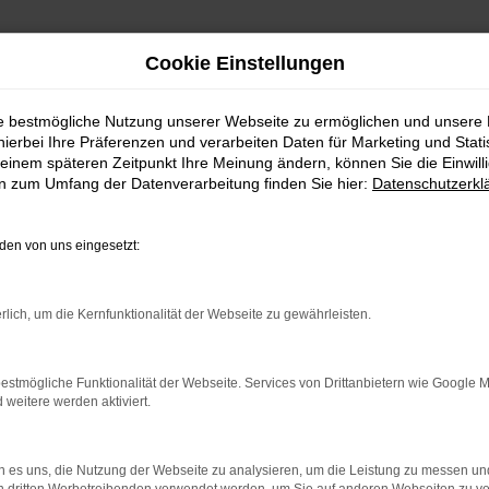
Cookie Einstellungen
ie bestmögliche Nutzung unserer Webseite zu ermöglichen und unsere
hierbei Ihre Präferenzen und verarbeiten Daten für Marketing und Stati
einem späteren Zeitpunkt Ihre Meinung ändern, können Sie die Einwillig
en zum Umfang der Datenverarbeitung finden Sie hier:
Datenschutzerkl
en von uns eingesetzt:
rlich, um die Kernfunktionalität der Webseite zu gewährleisten.
rbindung.
hmaschine?
estmögliche Funktionalität der Webseite. Services von Drittanbietern wie Google 
eitere werden aktiviert.
das Laden bestimmter Seiten verhindern. Funktioniert die
 es uns, die Nutzung der Webseite zu analysieren, um die Leistung zu messen u