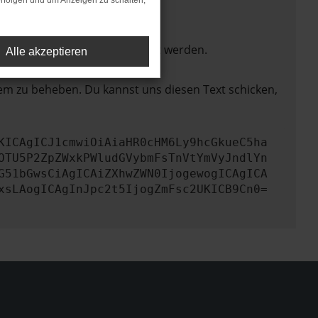
rfolgen und um Anzeigen zu schalten,
ktionen nicht mehr unterstützt werden.
Alle akzeptieren
lem zu beheben. Du kannst uns diesen Text schicken,
KICAgICJ1cmwiOiAiaHR0cHM6Ly9hcGkueC5ha
OTU5P2ZpZWxkPWludGVybmFsTnVtYmVyJndlYn
G51bGwsCiAgICAiZXhwZWN0IjogewogICAgICA
xsLAogICAgInJpc2t5IjogZmFsc2UKICB9Cn0=