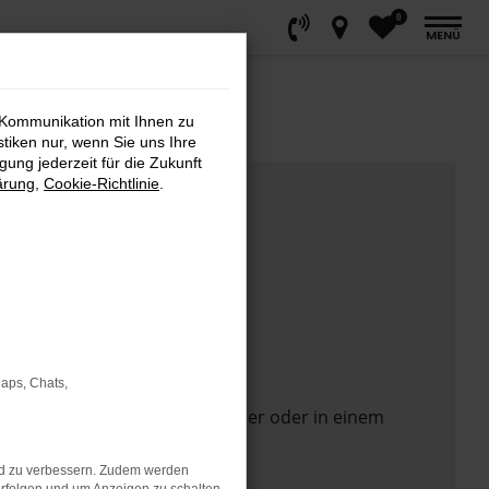
0
MENÜ
 Kommunikation mit Ihnen zu
stiken nur, wenn Sie uns Ihre
ung jederzeit für die Zukunft
ärung
,
Cookie-Richtlinie
.
Maps, Chats,
 Seite in einem anderen Browser oder in einem
nd zu verbessern. Zudem werden