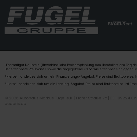
Ehemaliger Neupreis (Unverbindliche Preisempfehlung des Herstellers am Tag der
1
Der errechnete Preisvorteil sowie die angegebene Ersparnis errechnet sich gegen
2
Hierbei handelt es sich um ein Finanzierungs-Angebot. Preise sind Bruttopreise. I
3
Hierbei handelt es sich um ein Leasing-Angebot. Preise sind Bruttopreise. Irrtüme
© 2026 Autohaus Markus Fugel e.K. | Hofer Straße 7c | DE- 09224 C
audaris.de