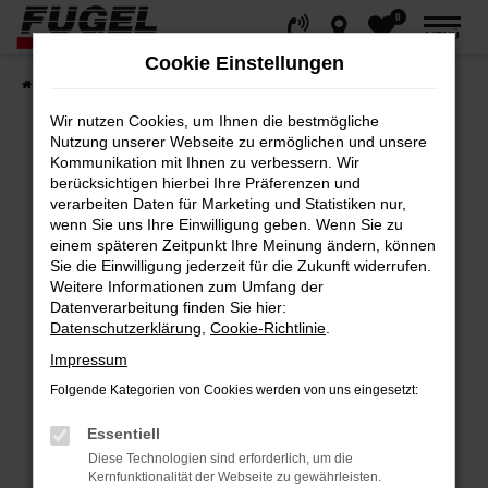
0
Zum
MENÜ
Hauptinhalt
Cookie Einstellungen
springen
Startseite
Fahrzeuge
Gesamtbestand
Wir nutzen Cookies, um Ihnen die bestmögliche
Nutzung unserer Webseite zu ermöglichen und unsere
Kommunikation mit Ihnen zu verbessern. Wir
berücksichtigen hierbei Ihre Präferenzen und
Fehler: Network Error
verarbeiten Daten für Marketing und Statistiken nur,
wenn Sie uns Ihre Einwilligung geben. Wenn Sie zu
Beim Laden ist ein Fehler aufgetreten.
einem späteren Zeitpunkt Ihre Meinung ändern, können
Hier sind ein paar Tipps, die dir helfen können:
Sie die Einwilligung jederzeit für die Zukunft widerrufen.
Weitere Informationen zum Umfang der
Datenverarbeitung finden Sie hier:
Überprüfe deine Firewall und deine
Datenschutzerklärung
,
Cookie-Richtlinie
.
Internetverbindung.
Impressum
Laden andere Webseiten, zum Beispiel
deine Suchmaschine?
Folgende Kategorien von Cookies werden von uns eingesetzt:
Prüfe deine Browsererweiterungen.
Essentiell
Manche Erweiterungen, wie Werbeblocker,
Diese Technologien sind erforderlich, um die
können das Laden bestimmter Seiten
Kernfunktionalität der Webseite zu gewährleisten.