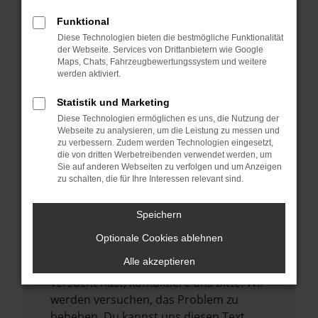
verhindern. Funktioniert die Seite in einem
Funktional
anderen Browser oder in einem privaten
Diese Technologien bieten die bestmögliche Funktionalität
Fenster?
der Webseite. Services von Drittanbietern wie Google
Maps, Chats, Fahrzeugbewertungssystem und weitere
Starte dein Gerät neu.
werden aktiviert.
Das kann manchmal helfen,
vorübergehende Probleme zu beheben.
Statistik und Marketing
Diese Technologien ermöglichen es uns, die Nutzung der
Stelle sicher, dass dein Browser und dein
Webseite zu analysieren, um die Leistung zu messen und
Betriebssystem auf dem neuesten Stand
zu verbessern. Zudem werden Technologien eingesetzt,
sind.
die von dritten Werbetreibenden verwendet werden, um
Sie auf anderen Webseiten zu verfolgen und um Anzeigen
Veraltete Software birgt nicht nur ein
zu schalten, die für Ihre Interessen relevant sind.
Sicherheitsrisiko, sondern kann auch dazu
führen, dass bestimmte Funktionen nicht
Speichern
mehr unterstützt werden.
Optionale Cookies ablehnen
Wende dich an den Webseitenbetreiber.
Alle akzeptieren
Wenn du alle oben genannten Schritte
versucht hast, kontaktiere uns bitte. Wir
werden versuchen, das Problem zu
beheben. Du kannst uns diesen Text