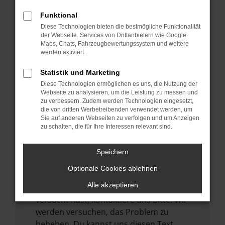
verhindern. Funktioniert die Seite in einem
Funktional
anderen Browser oder in einem privaten
Diese Technologien bieten die bestmögliche Funktionalität
Fenster?
der Webseite. Services von Drittanbietern wie Google
Maps, Chats, Fahrzeugbewertungssystem und weitere
Starte dein Gerät neu.
werden aktiviert.
Das kann manchmal helfen,
vorübergehende Probleme zu beheben.
Statistik und Marketing
Diese Technologien ermöglichen es uns, die Nutzung der
Stelle sicher, dass dein Browser und dein
Webseite zu analysieren, um die Leistung zu messen und
Betriebssystem auf dem neuesten Stand
zu verbessern. Zudem werden Technologien eingesetzt,
sind.
die von dritten Werbetreibenden verwendet werden, um
Sie auf anderen Webseiten zu verfolgen und um Anzeigen
Veraltete Software birgt nicht nur ein
zu schalten, die für Ihre Interessen relevant sind.
Sicherheitsrisiko, sondern kann auch dazu
führen, dass bestimmte Funktionen nicht
Speichern
mehr unterstützt werden.
Optionale Cookies ablehnen
Wende dich an den Webseitenbetreiber.
Alle akzeptieren
Wenn du alle oben genannten Schritte
versucht hast, kontaktiere uns bitte. Wir
werden versuchen, das Problem zu
beheben. Du kannst uns diesen Text