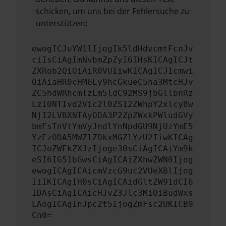
schicken, um uns bei der Fehlersuche zu
unterstützen:
ewogICJuYW1lIjogIk5ldHdvcmtFcnJv
ciIsCiAgImNvbmZpZyI6IHsKICAgICJt
ZXRob2QiOiAiR0VUIiwKICAgICJ1cmwi
OiAiaHR0cHM6Ly9hcGkueC5ha3MtcHJv
ZC5hdWRhcmlzLm5ldC92MS9jbGllbnRz
LzI0NTIvd2Vic2l0ZS12ZWhpY2xlcy8w
NjI2LVBXNTAyODA3P2ZpZWxkPWludGVy
bmFsTnVtYmVyJndlYnNpdGU9NjUzYmE5
YzEzODA5MWZlZDkxMGZlYzU2IiwKICAg
ICJoZWFkZXJzIjoge30sCiAgICAiYm9k
eSI6IG51bGwsCiAgICAiZXhwZWN0Ijog
ewogICAgICAicmVzcG9uc2VUeXBlIjog
IiIKICAgIH0sCiAgICAidGltZW91dCI6
IDAsCiAgICAicHJvZ3Jlc3MiOiBudWxs
LAogICAgInJpc2t5IjogZmFsc2UKICB9
Cn0=