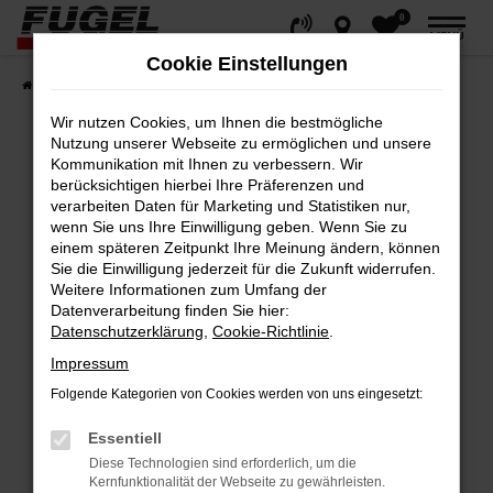
0
Zum
MENÜ
Hauptinhalt
Cookie Einstellungen
springen
Startseite
Fahrzeuge
Gesamtbestand
Wir nutzen Cookies, um Ihnen die bestmögliche
Nutzung unserer Webseite zu ermöglichen und unsere
Kommunikation mit Ihnen zu verbessern. Wir
berücksichtigen hierbei Ihre Präferenzen und
Fehler: Network Error
verarbeiten Daten für Marketing und Statistiken nur,
wenn Sie uns Ihre Einwilligung geben. Wenn Sie zu
Beim Laden ist ein Fehler aufgetreten.
einem späteren Zeitpunkt Ihre Meinung ändern, können
Hier sind ein paar Tipps, die dir helfen können:
Sie die Einwilligung jederzeit für die Zukunft widerrufen.
Weitere Informationen zum Umfang der
Datenverarbeitung finden Sie hier:
Überprüfe deine Firewall und deine
Datenschutzerklärung
,
Cookie-Richtlinie
.
Internetverbindung.
Impressum
Laden andere Webseiten, zum Beispiel
deine Suchmaschine?
Folgende Kategorien von Cookies werden von uns eingesetzt:
Prüfe deine Browsererweiterungen.
Essentiell
Manche Erweiterungen, wie Werbeblocker,
Diese Technologien sind erforderlich, um die
können das Laden bestimmter Seiten
Kernfunktionalität der Webseite zu gewährleisten.