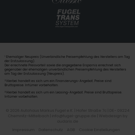
Ehemaliger Neupreis (Unverbindliche Preisempfehlung des Herstellers am Tag
1
der Erstzulassung).
Der errechnete Preisvorteil sowie die angegebene Ersparnis errechnet sich
gegenüber der ehemaligen unverbindlichen Preisempfehlung des Herstellers
am Tag der Erstzulassung (Neupreis).
2
Hierbei handelt es sich um ein Finanzierungs-Angebot. Preise sind
Bruttopreise. Irrtümer vorbehalten.
3
Hierbei handelt es sich um ein Leasing-Angebot. Preise sind Bruttopreise.
Irrtümer vorbehalten.
© 2026 Autohaus Markus Fugel e.K. | Hofer Straße 7c | DE- 09224
Chemnitz-Mittelbach | info@fugel-gruppe.de |
Webdesign by
audaris.de
Impressum
Datenschutz
AGB
Cookie Einstellungen