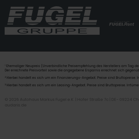
Ehemaliger Neupreis (Unverbindliche Preisempfehlung des Herstellers am Tag der
1
Der errechnete Preisvorteil sowie die angegebene Ersparnis errechnet sich gegen
2
Hierbei handelt es sich um ein Finanzierungs-Angebot. Preise sind Bruttopreise. I
3
Hierbei handelt es sich um ein Leasing-Angebot. Preise sind Bruttopreise. Irrtüme
© 2026 Autohaus Markus Fugel e.K. | Hofer Straße 7c | DE- 09224 C
audaris.de