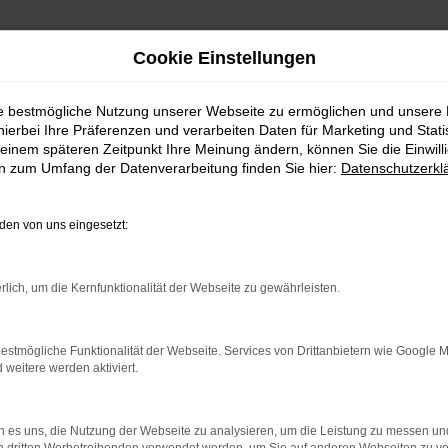
Cookie Einstellungen
ie bestmögliche Nutzung unserer Webseite zu ermöglichen und unsere
hierbei Ihre Präferenzen und verarbeiten Daten für Marketing und Stati
einem späteren Zeitpunkt Ihre Meinung ändern, können Sie die Einwillig
en zum Umfang der Datenverarbeitung finden Sie hier:
Datenschutzerkl
en von uns eingesetzt:
rlich, um die Kernfunktionalität der Webseite zu gewährleisten.
rbindung.
hmaschine?
estmögliche Funktionalität der Webseite. Services von Drittanbietern wie Google 
eitere werden aktiviert.
das Laden bestimmter Seiten verhindern. Funktioniert die
 es uns, die Nutzung der Webseite zu analysieren, um die Leistung zu messen u