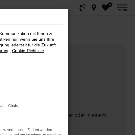
0
MENÜ
 Kommunikation mit Ihnen zu
stiken nur, wenn Sie uns Ihre
ung jederzeit für die Zukunft
ärung
,
Cookie-Richtlinie
.
Maps, Chats,
 Seite in einem anderen Browser oder in einem
nd zu verbessern. Zudem werden