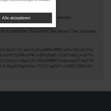
rfolgen und um Anzeigen zu schalten,
ktionen nicht mehr unterstützt werden.
Alle akzeptieren
lem zu beheben. Du kannst uns diesen Text schicken,
KICAgICJ1cmwiOiAiaHR0cHM6Ly9hcGkueC5ha
NzUzP2ZpZWxkPWludGVybmFsTnVtYmVyJndlYn
G51bGwsCiAgICAiZXhwZWN0IjogewogICAgICA
xsLAogICAgInJpc2t5IjogZmFsc2UKICB9Cn0=