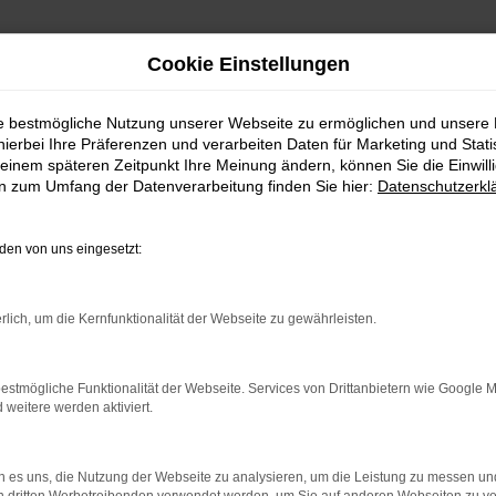
Cookie Einstellungen
ie bestmögliche Nutzung unserer Webseite zu ermöglichen und unsere
hierbei Ihre Präferenzen und verarbeiten Daten für Marketing und Stati
einem späteren Zeitpunkt Ihre Meinung ändern, können Sie die Einwillig
en zum Umfang der Datenverarbeitung finden Sie hier:
Datenschutzerkl
en von uns eingesetzt:
rlich, um die Kernfunktionalität der Webseite zu gewährleisten.
rbindung.
hmaschine?
estmögliche Funktionalität der Webseite. Services von Drittanbietern wie Google 
eitere werden aktiviert.
das Laden bestimmter Seiten verhindern. Funktioniert die
 es uns, die Nutzung der Webseite zu analysieren, um die Leistung zu messen u