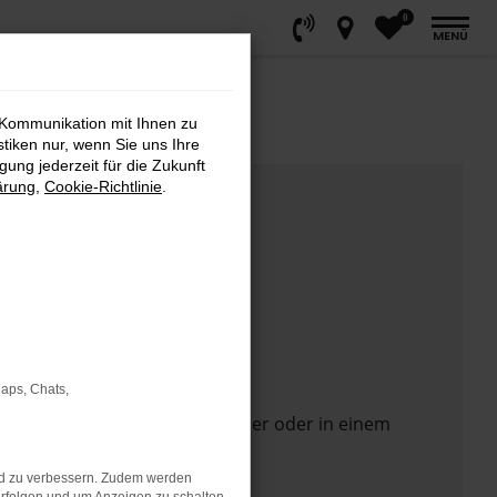
0
MENÜ
 Kommunikation mit Ihnen zu
stiken nur, wenn Sie uns Ihre
ung jederzeit für die Zukunft
ärung
,
Cookie-Richtlinie
.
Maps, Chats,
 Seite in einem anderen Browser oder in einem
nd zu verbessern. Zudem werden