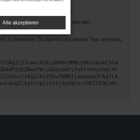
rfolgen und um Anzeigen zu schalten,
ktionen nicht mehr unterstützt werden.
Alle akzeptieren
lem zu beheben. Du kannst uns diesen Text schicken,
KICAgICJ1cmwiOiAiaHR0cHM6Ly9hcGkueC5ha
ODA4P2ZpZWxkPWludGVybmFsTnVtYmVyJndlYn
G51bGwsCiAgICAiZXhwZWN0IjogewogICAgICA
xsLAogICAgInJpc2t5IjogZmFsc2UKICB9Cn0=