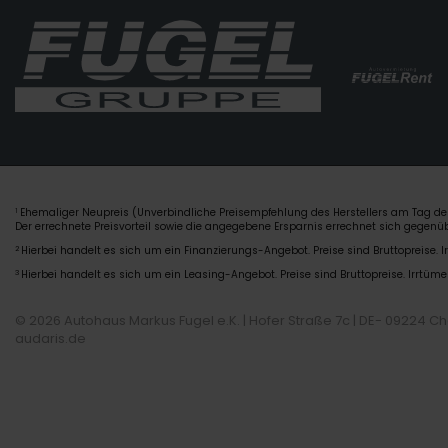
Ehemaliger Neupreis (Unverbindliche Preisempfehlung des Herstellers am Tag der
1
Der errechnete Preisvorteil sowie die angegebene Ersparnis errechnet sich gegen
2
Hierbei handelt es sich um ein Finanzierungs-Angebot. Preise sind Bruttopreise. I
3
Hierbei handelt es sich um ein Leasing-Angebot. Preise sind Bruttopreise. Irrtüme
© 2026 Autohaus Markus Fugel e.K. | Hofer Straße 7c | DE- 09224 C
audaris.de