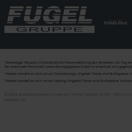
Ehemaliger Neupreis (Unverbindliche Preisempfehlung des Herstellers am Tag der
1
Der errechnete Preisvorteil sowie die angegebene Ersparnis errechnet sich gegen
2
Hierbei handelt es sich um ein Finanzierungs-Angebot. Preise sind Bruttopreise. I
3
Hierbei handelt es sich um ein Leasing-Angebot. Preise sind Bruttopreise. Irrtüme
© 2026 Autohaus Markus Fugel e.K. | Hofer Straße 7c | DE- 09224 C
audaris.de