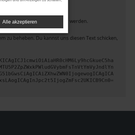
rfolgen und um Anzeigen zu schalten,
ktionen nicht mehr unterstützt werden.
Alle akzeptieren
lem zu beheben. Du kannst uns diesen Text schicken,
KICAgICJ1cmwiOiAiaHR0cHM6Ly9hcGkueC5ha
MTU5P2ZpZWxkPWludGVybmFsTnVtYmVyJndlYn
G51bGwsCiAgICAiZXhwZWN0IjogewogICAgICA
xsLAogICAgInJpc2t5IjogZmFsc2UKICB9Cn0=