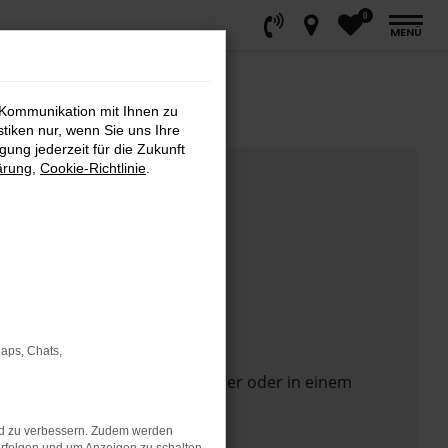
0
MENÜ
 Kommunikation mit Ihnen zu
stiken nur, wenn Sie uns Ihre
ung jederzeit für die Zukunft
ärung
,
Cookie-Richtlinie
.
Maps, Chats,
 Seite in einem anderen Browser oder in einem
nd zu verbessern. Zudem werden