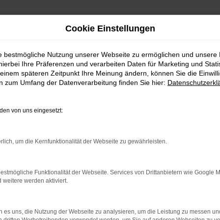
Cookie Einstellungen
ie bestmögliche Nutzung unserer Webseite zu ermöglichen und unsere
hierbei Ihre Präferenzen und verarbeiten Daten für Marketing und Stati
einem späteren Zeitpunkt Ihre Meinung ändern, können Sie die Einwillig
en zum Umfang der Datenverarbeitung finden Sie hier:
Datenschutzerkl
en von uns eingesetzt:
rlich, um die Kernfunktionalität der Webseite zu gewährleisten.
rbindung.
hmaschine?
estmögliche Funktionalität der Webseite. Services von Drittanbietern wie Google 
eitere werden aktiviert.
das Laden bestimmter Seiten verhindern. Funktioniert die
 es uns, die Nutzung der Webseite zu analysieren, um die Leistung zu messen u