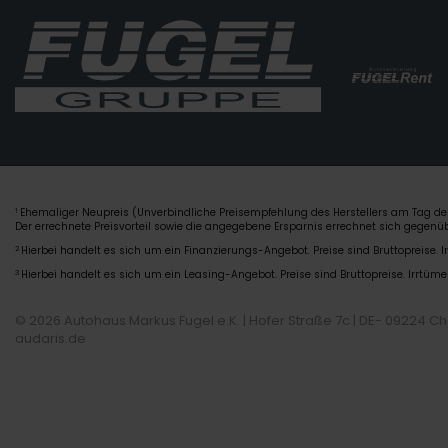
Ehemaliger Neupreis (Unverbindliche Preisempfehlung des Herstellers am Tag der
1
Der errechnete Preisvorteil sowie die angegebene Ersparnis errechnet sich gegen
2
Hierbei handelt es sich um ein Finanzierungs-Angebot. Preise sind Bruttopreise. I
3
Hierbei handelt es sich um ein Leasing-Angebot. Preise sind Bruttopreise. Irrtüme
© 2026 Autohaus Markus Fugel e.K. | Hofer Straße 7c | DE- 09224 C
audaris.de