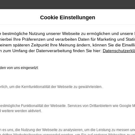
Cookie Einstellungen
ie bestmögliche Nutzung unserer Webseite zu ermöglichen und unsere
hierbei Ihre Präferenzen und verarbeiten Daten für Marketing und Stati
einem späteren Zeitpunkt Ihre Meinung ändern, können Sie die Einwillig
en zum Umfang der Datenverarbeitung finden Sie hier:
Datenschutzerkl
en von uns eingesetzt:
rlich, um die Kernfunktionalität der Webseite zu gewährleisten.
rbindung.
hmaschine?
estmögliche Funktionalität der Webseite. Services von Drittanbietern wie Google 
eitere werden aktiviert.
das Laden bestimmter Seiten verhindern. Funktioniert die
 es uns, die Nutzung der Webseite zu analysieren, um die Leistung zu messen u