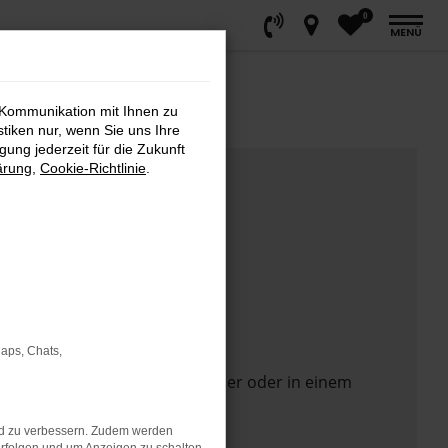
0
MENÜ
 Kommunikation mit Ihnen zu
stiken nur, wenn Sie uns Ihre
ung jederzeit für die Zukunft
ärung
,
Cookie-Richtlinie
.
Maps, Chats,
 Seite in einem anderen Browser oder in einem
nd zu verbessern. Zudem werden