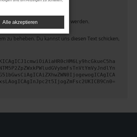
rfolgen und um Anzeigen zu schalten,
ktionen nicht mehr unterstützt werden.
Alle akzeptieren
lem zu beheben. Du kannst uns diesen Text schicken,
KICAgICJ1cmwiOiAiaHR0cHM6Ly9hcGkueC5ha
NTM5P2ZpZWxkPWludGVybmFsTnVtYmVyJndlYn
G51bGwsCiAgICAiZXhwZWN0IjogewogICAgICA
xsLAogICAgInJpc2t5IjogZmFsc2UKICB9Cn0=