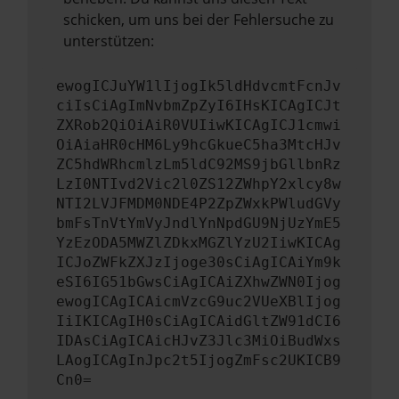
schicken, um uns bei der Fehlersuche zu
unterstützen:
ewogICJuYW1lIjogIk5ldHdvcmtFcnJv
ciIsCiAgImNvbmZpZyI6IHsKICAgICJt
ZXRob2QiOiAiR0VUIiwKICAgICJ1cmwi
OiAiaHR0cHM6Ly9hcGkueC5ha3MtcHJv
ZC5hdWRhcmlzLm5ldC92MS9jbGllbnRz
LzI0NTIvd2Vic2l0ZS12ZWhpY2xlcy8w
NTI2LVJFMDM0NDE4P2ZpZWxkPWludGVy
bmFsTnVtYmVyJndlYnNpdGU9NjUzYmE5
YzEzODA5MWZlZDkxMGZlYzU2IiwKICAg
ICJoZWFkZXJzIjoge30sCiAgICAiYm9k
eSI6IG51bGwsCiAgICAiZXhwZWN0Ijog
ewogICAgICAicmVzcG9uc2VUeXBlIjog
IiIKICAgIH0sCiAgICAidGltZW91dCI6
IDAsCiAgICAicHJvZ3Jlc3MiOiBudWxs
LAogICAgInJpc2t5IjogZmFsc2UKICB9
Cn0=