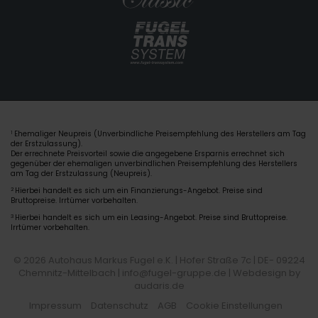
Ehemaliger Neupreis (Unverbindliche Preisempfehlung des Herstellers am Tag
1
der Erstzulassung).
Der errechnete Preisvorteil sowie die angegebene Ersparnis errechnet sich
gegenüber der ehemaligen unverbindlichen Preisempfehlung des Herstellers
am Tag der Erstzulassung (Neupreis).
2
Hierbei handelt es sich um ein Finanzierungs-Angebot. Preise sind
Bruttopreise. Irrtümer vorbehalten.
3
Hierbei handelt es sich um ein Leasing-Angebot. Preise sind Bruttopreise.
Irrtümer vorbehalten.
© 2026 Autohaus Markus Fugel e.K. | Hofer Straße 7c | DE- 09224
Chemnitz-Mittelbach | info@fugel-gruppe.de |
Webdesign by
audaris.de
Impressum
Datenschutz
AGB
Cookie Einstellungen