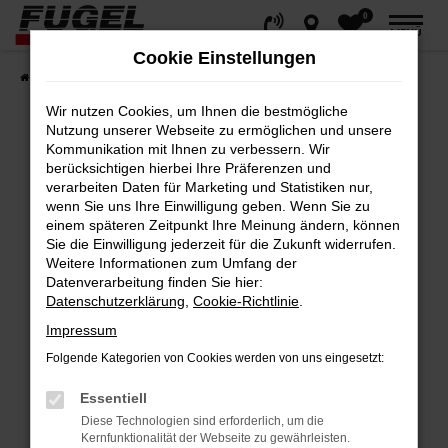
0
Zum
MENÜ
Hauptinhalt
Cookie Einstellungen
springen
Startseite
Fahrzeuge
Gesamtbestand
Wir nutzen Cookies, um Ihnen die bestmögliche
Nutzung unserer Webseite zu ermöglichen und unsere
Kommunikation mit Ihnen zu verbessern. Wir
berücksichtigen hierbei Ihre Präferenzen und
Fehler: Network Error
verarbeiten Daten für Marketing und Statistiken nur,
wenn Sie uns Ihre Einwilligung geben. Wenn Sie zu
Beim Laden ist ein Fehler aufgetreten.
einem späteren Zeitpunkt Ihre Meinung ändern, können
Hier sind ein paar Tipps, die dir helfen können:
Sie die Einwilligung jederzeit für die Zukunft widerrufen.
Weitere Informationen zum Umfang der
Datenverarbeitung finden Sie hier:
Überprüfe deine Firewall und deine
Datenschutzerklärung
,
Cookie-Richtlinie
.
Internetverbindung.
Impressum
Laden andere Webseiten, zum Beispiel
deine Suchmaschine?
Folgende Kategorien von Cookies werden von uns eingesetzt:
Prüfe deine Browsererweiterungen.
Essentiell
Manche Erweiterungen, wie Werbeblocker,
Diese Technologien sind erforderlich, um die
können das Laden bestimmter Seiten
Kernfunktionalität der Webseite zu gewährleisten.