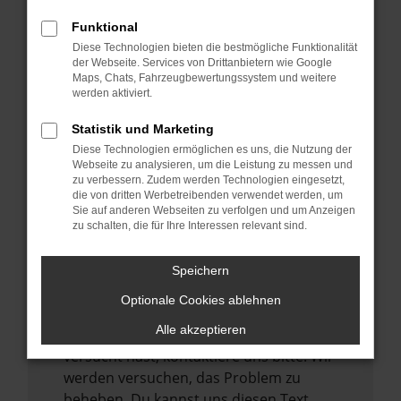
verhindern. Funktioniert die Seite in einem
Funktional
anderen Browser oder in einem privaten
Diese Technologien bieten die bestmögliche Funktionalität
Fenster?
der Webseite. Services von Drittanbietern wie Google
Maps, Chats, Fahrzeugbewertungssystem und weitere
Starte dein Gerät neu.
werden aktiviert.
Das kann manchmal helfen,
vorübergehende Probleme zu beheben.
Statistik und Marketing
Diese Technologien ermöglichen es uns, die Nutzung der
Stelle sicher, dass dein Browser und dein
Webseite zu analysieren, um die Leistung zu messen und
Betriebssystem auf dem neuesten Stand
zu verbessern. Zudem werden Technologien eingesetzt,
sind.
die von dritten Werbetreibenden verwendet werden, um
Sie auf anderen Webseiten zu verfolgen und um Anzeigen
Veraltete Software birgt nicht nur ein
zu schalten, die für Ihre Interessen relevant sind.
Sicherheitsrisiko, sondern kann auch dazu
führen, dass bestimmte Funktionen nicht
Speichern
mehr unterstützt werden.
Optionale Cookies ablehnen
Wende dich an den Webseitenbetreiber.
Alle akzeptieren
Wenn du alle oben genannten Schritte
versucht hast, kontaktiere uns bitte. Wir
werden versuchen, das Problem zu
beheben. Du kannst uns diesen Text