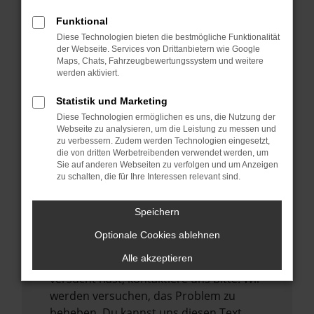
verhindern. Funktioniert die Seite in einem
Funktional
anderen Browser oder in einem privaten
Diese Technologien bieten die bestmögliche Funktionalität
Fenster?
der Webseite. Services von Drittanbietern wie Google
Maps, Chats, Fahrzeugbewertungssystem und weitere
Starte dein Gerät neu.
werden aktiviert.
Das kann manchmal helfen,
vorübergehende Probleme zu beheben.
Statistik und Marketing
Diese Technologien ermöglichen es uns, die Nutzung der
Stelle sicher, dass dein Browser und dein
Webseite zu analysieren, um die Leistung zu messen und
Betriebssystem auf dem neuesten Stand
zu verbessern. Zudem werden Technologien eingesetzt,
sind.
die von dritten Werbetreibenden verwendet werden, um
Sie auf anderen Webseiten zu verfolgen und um Anzeigen
Veraltete Software birgt nicht nur ein
zu schalten, die für Ihre Interessen relevant sind.
Sicherheitsrisiko, sondern kann auch dazu
führen, dass bestimmte Funktionen nicht
Speichern
mehr unterstützt werden.
Optionale Cookies ablehnen
Wende dich an den Webseitenbetreiber.
Alle akzeptieren
Wenn du alle oben genannten Schritte
versucht hast, kontaktiere uns bitte. Wir
werden versuchen, das Problem zu
beheben. Du kannst uns diesen Text