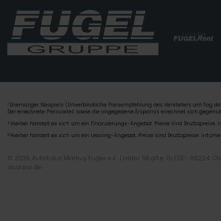
Ehemaliger Neupreis (Unverbindliche Preisempfehlung des Herstellers am Tag der
1
Der errechnete Preisvorteil sowie die angegebene Ersparnis errechnet sich gegen
2
Hierbei handelt es sich um ein Finanzierungs-Angebot. Preise sind Bruttopreise. I
3
Hierbei handelt es sich um ein Leasing-Angebot. Preise sind Bruttopreise. Irrtüme
© 2026 Autohaus Markus Fugel e.K. | Hofer Straße 7c | DE- 09224 C
audaris.de