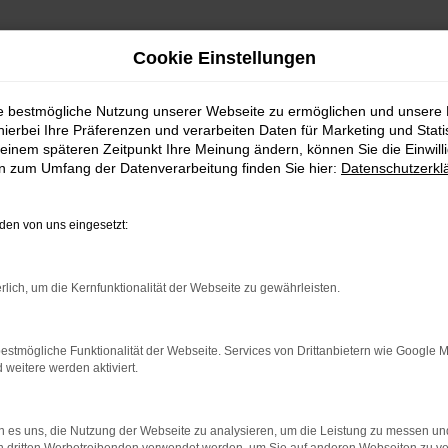
Cookie Einstellungen
ie bestmögliche Nutzung unserer Webseite zu ermöglichen und unsere
hierbei Ihre Präferenzen und verarbeiten Daten für Marketing und Stati
einem späteren Zeitpunkt Ihre Meinung ändern, können Sie die Einwillig
en zum Umfang der Datenverarbeitung finden Sie hier:
Datenschutzerkl
en von uns eingesetzt:
rlich, um die Kernfunktionalität der Webseite zu gewährleisten.
rbindung.
hmaschine?
estmögliche Funktionalität der Webseite. Services von Drittanbietern wie Google 
eitere werden aktiviert.
das Laden bestimmter Seiten verhindern. Funktioniert die
 es uns, die Nutzung der Webseite zu analysieren, um die Leistung zu messen u