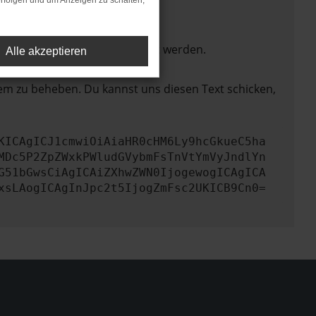
rfolgen und um Anzeigen zu schalten,
ktionen nicht mehr unterstützt werden.
Alle akzeptieren
lem zu beheben. Du kannst uns diesen Text schicken,
KICAgICJ1cmwiOiAiaHR0cHM6Ly9hcGkueC5ha
MDc5P2ZpZWxkPWludGVybmFsTnVtYmVyJndlYn
G51bGwsCiAgICAiZXhwZWN0IjogewogICAgICA
xsLAogICAgInJpc2t5IjogZmFsc2UKICB9Cn0=