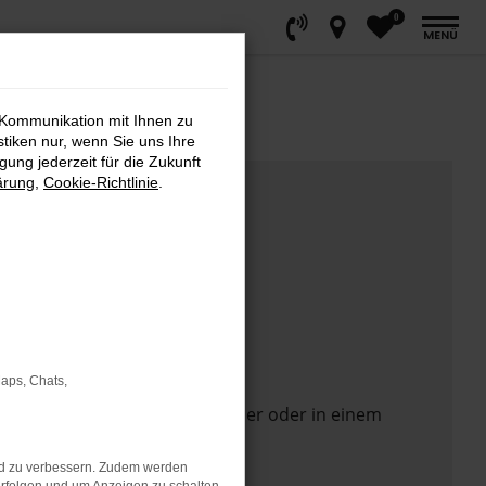
0
MENÜ
 Kommunikation mit Ihnen zu
stiken nur, wenn Sie uns Ihre
ung jederzeit für die Zukunft
ärung
,
Cookie-Richtlinie
.
Maps, Chats,
 Seite in einem anderen Browser oder in einem
nd zu verbessern. Zudem werden