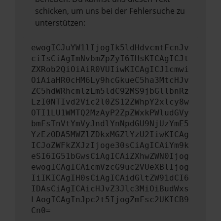
schicken, um uns bei der Fehlersuche zu
unterstützen:
ewogICJuYW1lIjogIk5ldHdvcmtFcnJv
ciIsCiAgImNvbmZpZyI6IHsKICAgICJt
ZXRob2QiOiAiR0VUIiwKICAgICJ1cmwi
OiAiaHR0cHM6Ly9hcGkueC5ha3MtcHJv
ZC5hdWRhcmlzLm5ldC92MS9jbGllbnRz
LzI0NTIvd2Vic2l0ZS12ZWhpY2xlcy8w
OTI1LU1WMTQ2MzAyP2ZpZWxkPWludGVy
bmFsTnVtYmVyJndlYnNpdGU9NjUzYmE5
YzEzODA5MWZlZDkxMGZlYzU2IiwKICAg
ICJoZWFkZXJzIjoge30sCiAgICAiYm9k
eSI6IG51bGwsCiAgICAiZXhwZWN0Ijog
ewogICAgICAicmVzcG9uc2VUeXBlIjog
IiIKICAgIH0sCiAgICAidGltZW91dCI6
IDAsCiAgICAicHJvZ3Jlc3MiOiBudWxs
LAogICAgInJpc2t5IjogZmFsc2UKICB9
Cn0=