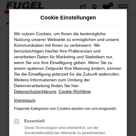
0
Zum
MENÜ
Hauptinhalt
Cookie Einstellungen
springen
Startseite
Fahrzeuge
Gesamtbestand
Wir nutzen Cookies, um Ihnen die bestmögliche
Nutzung unserer Webseite zu ermöglichen und unsere
Kommunikation mit Ihnen zu verbessern. Wir
berücksichtigen hierbei Ihre Präferenzen und
Fehler: Network Error
verarbeiten Daten für Marketing und Statistiken nur,
wenn Sie uns Ihre Einwilligung geben. Wenn Sie zu
Beim Laden ist ein Fehler aufgetreten.
einem späteren Zeitpunkt Ihre Meinung ändern, können
Hier sind ein paar Tipps, die dir helfen können:
Sie die Einwilligung jederzeit für die Zukunft widerrufen.
Weitere Informationen zum Umfang der
Datenverarbeitung finden Sie hier:
Überprüfe deine Firewall und deine
Datenschutzerklärung
,
Cookie-Richtlinie
.
Internetverbindung.
Impressum
Laden andere Webseiten, zum Beispiel
deine Suchmaschine?
Folgende Kategorien von Cookies werden von uns eingesetzt:
Prüfe deine Browsererweiterungen.
Essentiell
Manche Erweiterungen, wie Werbeblocker,
Diese Technologien sind erforderlich, um die
können das Laden bestimmter Seiten
Kernfunktionalität der Webseite zu gewährleisten.