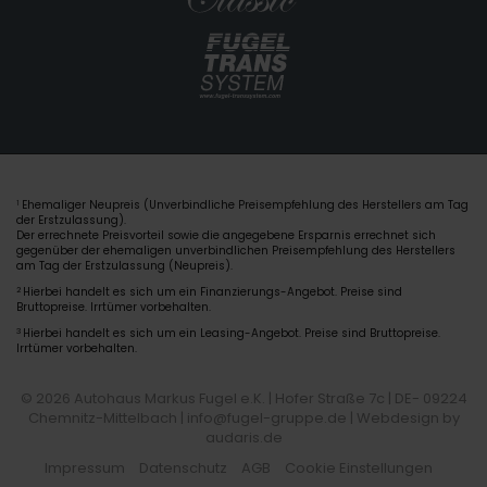
Ehemaliger Neupreis (Unverbindliche Preisempfehlung des Herstellers am Tag
1
der Erstzulassung).
Der errechnete Preisvorteil sowie die angegebene Ersparnis errechnet sich
gegenüber der ehemaligen unverbindlichen Preisempfehlung des Herstellers
am Tag der Erstzulassung (Neupreis).
2
Hierbei handelt es sich um ein Finanzierungs-Angebot. Preise sind
Bruttopreise. Irrtümer vorbehalten.
3
Hierbei handelt es sich um ein Leasing-Angebot. Preise sind Bruttopreise.
Irrtümer vorbehalten.
© 2026 Autohaus Markus Fugel e.K. | Hofer Straße 7c | DE- 09224
Chemnitz-Mittelbach | info@fugel-gruppe.de |
Webdesign by
audaris.de
Impressum
Datenschutz
AGB
Cookie Einstellungen