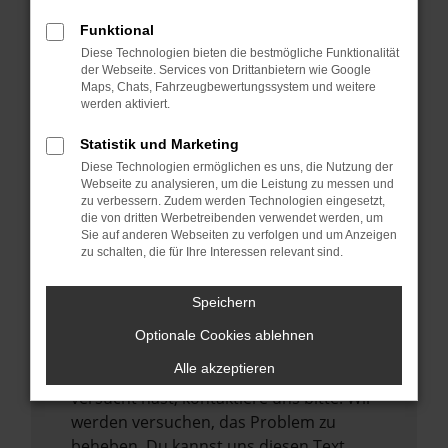
verhindern. Funktioniert die Seite in einem
Funktional
anderen Browser oder in einem privaten
Diese Technologien bieten die bestmögliche Funktionalität
Fenster?
der Webseite. Services von Drittanbietern wie Google
Maps, Chats, Fahrzeugbewertungssystem und weitere
Starte dein Gerät neu.
werden aktiviert.
Das kann manchmal helfen,
vorübergehende Probleme zu beheben.
Statistik und Marketing
Diese Technologien ermöglichen es uns, die Nutzung der
Stelle sicher, dass dein Browser und dein
Webseite zu analysieren, um die Leistung zu messen und
Betriebssystem auf dem neuesten Stand
zu verbessern. Zudem werden Technologien eingesetzt,
sind.
die von dritten Werbetreibenden verwendet werden, um
Sie auf anderen Webseiten zu verfolgen und um Anzeigen
Veraltete Software birgt nicht nur ein
zu schalten, die für Ihre Interessen relevant sind.
Sicherheitsrisiko, sondern kann auch dazu
führen, dass bestimmte Funktionen nicht
Speichern
mehr unterstützt werden.
Optionale Cookies ablehnen
Wende dich an den Webseitenbetreiber.
Alle akzeptieren
Wenn du alle oben genannten Schritte
versucht hast, kontaktiere uns bitte. Wir
werden versuchen, das Problem zu
beheben. Du kannst uns diesen Text