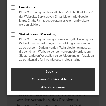
verhindern. Funktioniert die Seite in einem
Funktional
anderen Browser oder in einem privaten
Diese Technologien bieten die bestmögliche Funktionalität
Fenster?
der Webseite. Services von Drittanbietern wie Google
Maps, Chats, Fahrzeugbewertungssystem und weitere
Starte dein Gerät neu.
werden aktiviert.
Das kann manchmal helfen,
vorübergehende Probleme zu beheben.
Statistik und Marketing
Diese Technologien ermöglichen es uns, die Nutzung der
Stelle sicher, dass dein Browser und dein
Webseite zu analysieren, um die Leistung zu messen und
Betriebssystem auf dem neuesten Stand
zu verbessern. Zudem werden Technologien eingesetzt,
sind.
die von dritten Werbetreibenden verwendet werden, um
Sie auf anderen Webseiten zu verfolgen und um Anzeigen
Veraltete Software birgt nicht nur ein
zu schalten, die für Ihre Interessen relevant sind.
Sicherheitsrisiko, sondern kann auch dazu
führen, dass bestimmte Funktionen nicht
Speichern
mehr unterstützt werden.
Optionale Cookies ablehnen
Wende dich an den Webseitenbetreiber.
Alle akzeptieren
Wenn du alle oben genannten Schritte
versucht hast, kontaktiere uns bitte. Wir
werden versuchen, das Problem zu
beheben. Du kannst uns diesen Text