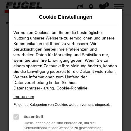
0
Zum
MENÜ
Hauptinhalt
Cookie Einstellungen
springen
Startseite
Fahrzeuge
Gesamtbestand
Wir nutzen Cookies, um Ihnen die bestmögliche
Nutzung unserer Webseite zu ermöglichen und unsere
Kommunikation mit Ihnen zu verbessern. Wir
berücksichtigen hierbei Ihre Präferenzen und
Fehler: Network Error
verarbeiten Daten für Marketing und Statistiken nur,
wenn Sie uns Ihre Einwilligung geben. Wenn Sie zu
Beim Laden ist ein Fehler aufgetreten.
einem späteren Zeitpunkt Ihre Meinung ändern, können
Hier sind ein paar Tipps, die dir helfen können:
Sie die Einwilligung jederzeit für die Zukunft widerrufen.
Weitere Informationen zum Umfang der
Datenverarbeitung finden Sie hier:
Überprüfe deine Firewall und deine
Datenschutzerklärung
,
Cookie-Richtlinie
.
Internetverbindung.
Impressum
Laden andere Webseiten, zum Beispiel
deine Suchmaschine?
Folgende Kategorien von Cookies werden von uns eingesetzt:
Prüfe deine Browsererweiterungen.
Essentiell
Manche Erweiterungen, wie Werbeblocker,
Diese Technologien sind erforderlich, um die
können das Laden bestimmter Seiten
Kernfunktionalität der Webseite zu gewährleisten.