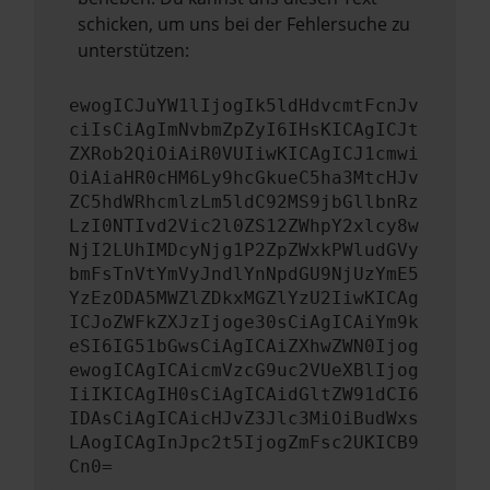
schicken, um uns bei der Fehlersuche zu
unterstützen:
ewogICJuYW1lIjogIk5ldHdvcmtFcnJv
ciIsCiAgImNvbmZpZyI6IHsKICAgICJt
ZXRob2QiOiAiR0VUIiwKICAgICJ1cmwi
OiAiaHR0cHM6Ly9hcGkueC5ha3MtcHJv
ZC5hdWRhcmlzLm5ldC92MS9jbGllbnRz
LzI0NTIvd2Vic2l0ZS12ZWhpY2xlcy8w
NjI2LUhIMDcyNjg1P2ZpZWxkPWludGVy
bmFsTnVtYmVyJndlYnNpdGU9NjUzYmE5
YzEzODA5MWZlZDkxMGZlYzU2IiwKICAg
ICJoZWFkZXJzIjoge30sCiAgICAiYm9k
eSI6IG51bGwsCiAgICAiZXhwZWN0Ijog
ewogICAgICAicmVzcG9uc2VUeXBlIjog
IiIKICAgIH0sCiAgICAidGltZW91dCI6
IDAsCiAgICAicHJvZ3Jlc3MiOiBudWxs
LAogICAgInJpc2t5IjogZmFsc2UKICB9
Cn0=