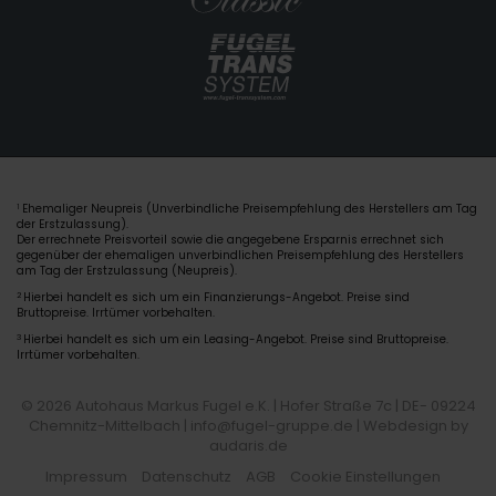
Ehemaliger Neupreis (Unverbindliche Preisempfehlung des Herstellers am Tag
1
der Erstzulassung).
Der errechnete Preisvorteil sowie die angegebene Ersparnis errechnet sich
gegenüber der ehemaligen unverbindlichen Preisempfehlung des Herstellers
am Tag der Erstzulassung (Neupreis).
2
Hierbei handelt es sich um ein Finanzierungs-Angebot. Preise sind
Bruttopreise. Irrtümer vorbehalten.
3
Hierbei handelt es sich um ein Leasing-Angebot. Preise sind Bruttopreise.
Irrtümer vorbehalten.
© 2026 Autohaus Markus Fugel e.K. | Hofer Straße 7c | DE- 09224
Chemnitz-Mittelbach | info@fugel-gruppe.de |
Webdesign by
audaris.de
Impressum
Datenschutz
AGB
Cookie Einstellungen