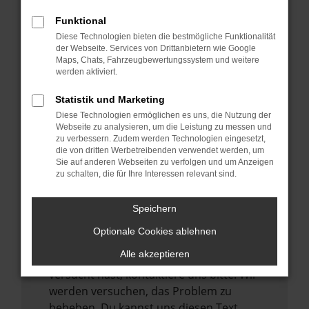
verhindern. Funktioniert die Seite in einem
Funktional
anderen Browser oder in einem privaten
Diese Technologien bieten die bestmögliche Funktionalität
Fenster?
der Webseite. Services von Drittanbietern wie Google
Maps, Chats, Fahrzeugbewertungssystem und weitere
Starte dein Gerät neu.
werden aktiviert.
Das kann manchmal helfen,
vorübergehende Probleme zu beheben.
Statistik und Marketing
Diese Technologien ermöglichen es uns, die Nutzung der
Stelle sicher, dass dein Browser und dein
Webseite zu analysieren, um die Leistung zu messen und
Betriebssystem auf dem neuesten Stand
zu verbessern. Zudem werden Technologien eingesetzt,
sind.
die von dritten Werbetreibenden verwendet werden, um
Sie auf anderen Webseiten zu verfolgen und um Anzeigen
Veraltete Software birgt nicht nur ein
zu schalten, die für Ihre Interessen relevant sind.
Sicherheitsrisiko, sondern kann auch dazu
führen, dass bestimmte Funktionen nicht
Speichern
mehr unterstützt werden.
Optionale Cookies ablehnen
Wende dich an den Webseitenbetreiber.
Alle akzeptieren
Wenn du alle oben genannten Schritte
versucht hast, kontaktiere uns bitte. Wir
werden versuchen, das Problem zu
beheben. Du kannst uns diesen Text