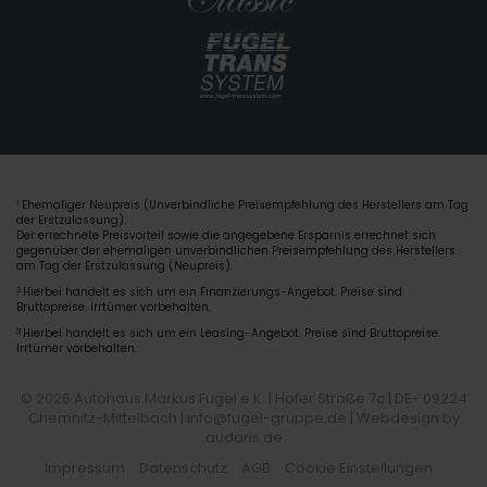
Ehemaliger Neupreis (Unverbindliche Preisempfehlung des Herstellers am Tag
1
der Erstzulassung).
Der errechnete Preisvorteil sowie die angegebene Ersparnis errechnet sich
gegenüber der ehemaligen unverbindlichen Preisempfehlung des Herstellers
am Tag der Erstzulassung (Neupreis).
2
Hierbei handelt es sich um ein Finanzierungs-Angebot. Preise sind
Bruttopreise. Irrtümer vorbehalten.
3
Hierbei handelt es sich um ein Leasing-Angebot. Preise sind Bruttopreise.
Irrtümer vorbehalten.
© 2026 Autohaus Markus Fugel e.K. | Hofer Straße 7c | DE- 09224
Chemnitz-Mittelbach | info@fugel-gruppe.de |
Webdesign by
audaris.de
Impressum
Datenschutz
AGB
Cookie Einstellungen