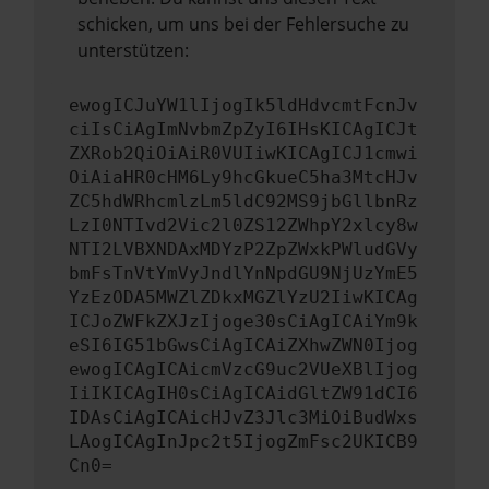
schicken, um uns bei der Fehlersuche zu
unterstützen:
ewogICJuYW1lIjogIk5ldHdvcmtFcnJv
ciIsCiAgImNvbmZpZyI6IHsKICAgICJt
ZXRob2QiOiAiR0VUIiwKICAgICJ1cmwi
OiAiaHR0cHM6Ly9hcGkueC5ha3MtcHJv
ZC5hdWRhcmlzLm5ldC92MS9jbGllbnRz
LzI0NTIvd2Vic2l0ZS12ZWhpY2xlcy8w
NTI2LVBXNDAxMDYzP2ZpZWxkPWludGVy
bmFsTnVtYmVyJndlYnNpdGU9NjUzYmE5
YzEzODA5MWZlZDkxMGZlYzU2IiwKICAg
ICJoZWFkZXJzIjoge30sCiAgICAiYm9k
eSI6IG51bGwsCiAgICAiZXhwZWN0Ijog
ewogICAgICAicmVzcG9uc2VUeXBlIjog
IiIKICAgIH0sCiAgICAidGltZW91dCI6
IDAsCiAgICAicHJvZ3Jlc3MiOiBudWxs
LAogICAgInJpc2t5IjogZmFsc2UKICB9
Cn0=