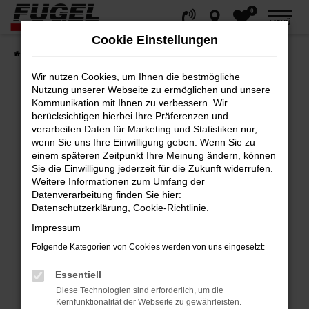
0
Zum
MENÜ
Hauptinhalt
Cookie Einstellungen
springen
Startseite
Fahrzeuge
Gesamtbestand
Wir nutzen Cookies, um Ihnen die bestmögliche
Nutzung unserer Webseite zu ermöglichen und unsere
Kommunikation mit Ihnen zu verbessern. Wir
berücksichtigen hierbei Ihre Präferenzen und
Fehler: Network Error
verarbeiten Daten für Marketing und Statistiken nur,
wenn Sie uns Ihre Einwilligung geben. Wenn Sie zu
Beim Laden ist ein Fehler aufgetreten.
einem späteren Zeitpunkt Ihre Meinung ändern, können
Hier sind ein paar Tipps, die dir helfen können:
Sie die Einwilligung jederzeit für die Zukunft widerrufen.
Weitere Informationen zum Umfang der
Datenverarbeitung finden Sie hier:
Überprüfe deine Firewall und deine
Datenschutzerklärung
,
Cookie-Richtlinie
.
Internetverbindung.
Impressum
Laden andere Webseiten, zum Beispiel
deine Suchmaschine?
Folgende Kategorien von Cookies werden von uns eingesetzt:
Prüfe deine Browsererweiterungen.
Essentiell
Manche Erweiterungen, wie Werbeblocker,
Diese Technologien sind erforderlich, um die
können das Laden bestimmter Seiten
Kernfunktionalität der Webseite zu gewährleisten.