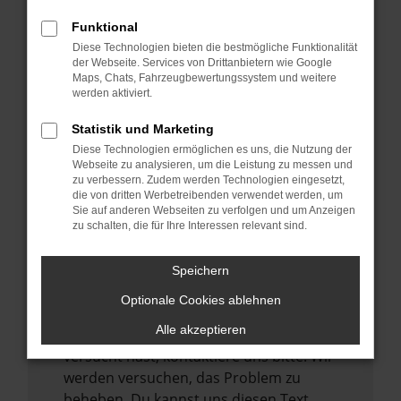
verhindern. Funktioniert die Seite in einem
Funktional
anderen Browser oder in einem privaten
Diese Technologien bieten die bestmögliche Funktionalität
Fenster?
der Webseite. Services von Drittanbietern wie Google
Maps, Chats, Fahrzeugbewertungssystem und weitere
Starte dein Gerät neu.
werden aktiviert.
Das kann manchmal helfen,
vorübergehende Probleme zu beheben.
Statistik und Marketing
Diese Technologien ermöglichen es uns, die Nutzung der
Stelle sicher, dass dein Browser und dein
Webseite zu analysieren, um die Leistung zu messen und
Betriebssystem auf dem neuesten Stand
zu verbessern. Zudem werden Technologien eingesetzt,
sind.
die von dritten Werbetreibenden verwendet werden, um
Sie auf anderen Webseiten zu verfolgen und um Anzeigen
Veraltete Software birgt nicht nur ein
zu schalten, die für Ihre Interessen relevant sind.
Sicherheitsrisiko, sondern kann auch dazu
führen, dass bestimmte Funktionen nicht
Speichern
mehr unterstützt werden.
Optionale Cookies ablehnen
Wende dich an den Webseitenbetreiber.
Alle akzeptieren
Wenn du alle oben genannten Schritte
versucht hast, kontaktiere uns bitte. Wir
werden versuchen, das Problem zu
beheben. Du kannst uns diesen Text