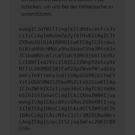
schicken, um uns bei der Fehlersuche zu
unterstützen:
ewogICJuYW1lIjogIk5ldHdvcmtFcnJv
ciIsCiAgImNvbmZpZyI6IHsKICAgICJt
ZXRob2QiOiAiR0VUIiwKICAgICJ1cmwi
OiAiaHR0cHM6Ly9hcGkueC5ha3MtcHJv
ZC5hdWRhcmlzLm5ldC92MS9jbGllbnRz
LzI0NTIvd2Vic2l0ZS12ZWhpY2xlcy8x
MTI1LVBXMDE1NjExP2ZpZWxkPWludGVy
bmFsTnVtYmVyJndlYnNpdGU9NjUzYmE5
YzEzODA5MWZlZDkxMGZlYzU2IiwKICAg
ICJoZWFkZXJzIjoge30sCiAgICAiYm9k
eSI6IG51bGwsCiAgICAiZXhwZWN0Ijog
ewogICAgICAicmVzcG9uc2VUeXBlIjog
IiIKICAgIH0sCiAgICAidGltZW91dCI6
IDAsCiAgICAicHJvZ3Jlc3MiOiBudWxs
LAogICAgInJpc2t5IjogZmFsc2UKICB9
Cn0=