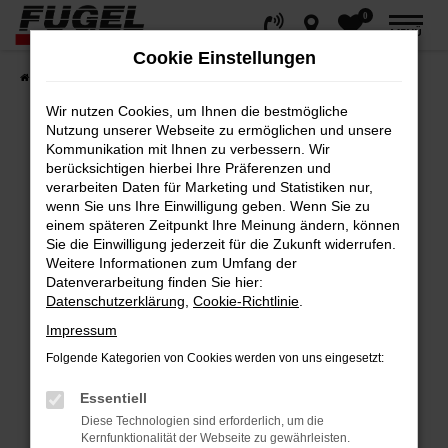
0
Zum
MENÜ
Hauptinhalt
Cookie Einstellungen
springen
Startseite
Fahrzeuge
Gesamtbestand
Wir nutzen Cookies, um Ihnen die bestmögliche
Nutzung unserer Webseite zu ermöglichen und unsere
Kommunikation mit Ihnen zu verbessern. Wir
berücksichtigen hierbei Ihre Präferenzen und
Fehler: Network Error
verarbeiten Daten für Marketing und Statistiken nur,
wenn Sie uns Ihre Einwilligung geben. Wenn Sie zu
Beim Laden ist ein Fehler aufgetreten.
einem späteren Zeitpunkt Ihre Meinung ändern, können
Hier sind ein paar Tipps, die dir helfen können:
Sie die Einwilligung jederzeit für die Zukunft widerrufen.
Weitere Informationen zum Umfang der
Datenverarbeitung finden Sie hier:
Überprüfe deine Firewall und deine
Datenschutzerklärung
,
Cookie-Richtlinie
.
Internetverbindung.
Impressum
Laden andere Webseiten, zum Beispiel
deine Suchmaschine?
Folgende Kategorien von Cookies werden von uns eingesetzt:
Prüfe deine Browsererweiterungen.
Essentiell
Manche Erweiterungen, wie Werbeblocker,
Diese Technologien sind erforderlich, um die
können das Laden bestimmter Seiten
Kernfunktionalität der Webseite zu gewährleisten.