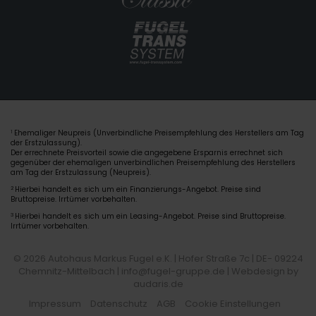
Ehemaliger Neupreis (Unverbindliche Preisempfehlung des Herstellers am Tag
1
der Erstzulassung).
Der errechnete Preisvorteil sowie die angegebene Ersparnis errechnet sich
gegenüber der ehemaligen unverbindlichen Preisempfehlung des Herstellers
am Tag der Erstzulassung (Neupreis).
2
Hierbei handelt es sich um ein Finanzierungs-Angebot. Preise sind
Bruttopreise. Irrtümer vorbehalten.
3
Hierbei handelt es sich um ein Leasing-Angebot. Preise sind Bruttopreise.
Irrtümer vorbehalten.
© 2026 Autohaus Markus Fugel e.K. | Hofer Straße 7c | DE- 09224
Chemnitz-Mittelbach | info@fugel-gruppe.de |
Webdesign by
audaris.de
Impressum
Datenschutz
AGB
Cookie Einstellungen