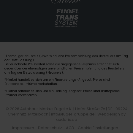
Ehemaliger Neupreis (Unverbindliche Preisempfehlung des Herstellers am Tag
1
der Erstzulassung).
Der errechnete Preisvorteil sowie die angegebene Ersparnis errechnet sich
gegenüber der ehemaligen unverbindlichen Preisempfehlung des Herstellers
am Tag der Erstzulassung (Neupreis).
2
Hierbei handelt es sich um ein Finanzierungs-Angebot. Preise sind
Bruttopreise. Irrtümer vorbehalten.
3
Hierbei handelt es sich um ein Leasing-Angebot. Preise sind Bruttopreise.
Irrtümer vorbehalten.
© 2026 Autohaus Markus Fugel e.K. | Hofer Straße 7c | DE- 09224
Chemnitz-Mittelbach | info@fugel-gruppe.de |
Webdesign by
audaris.de
Impressum
Datenschutz
AGB
Cookie Einstellungen