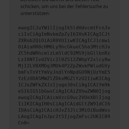
schicken, um uns bei der Fehlersuche zu
unterstützen:
ewogICJuYW1lIjogIk5ldHdvcmtFcnJv
ciIsCiAgImNvbmZpZyI6IHsKICAgICJt
ZXRob2QiOiAiR0VUIiwKICAgICJ1cmwi
OiAiaHR0cHM6Ly9hcGkueC5ha3MtcHJv
ZC5hdWRhcmlzLm5ldC92MS9jbGllbnRz
LzI0NTIvd2Vic2l0ZS12ZWhpY2xlcy8w
MjI2LVBXMDg3MDk4P2ZpZWxkPWludGVy
bmFsTnVtYmVyJndlYnNpdGU9NjUzYmE5
YzEzODA5MWZlZDkxMGZlYzU2IiwKICAg
ICJoZWFkZXJzIjoge30sCiAgICAiYm9k
eSI6IG51bGwsCiAgICAiZXhwZWN0Ijog
ewogICAgICAicmVzcG9uc2VUeXBlIjog
IiIKICAgIH0sCiAgICAidGltZW91dCI6
IDAsCiAgICAicHJvZ3Jlc3MiOiBudWxs
LAogICAgInJpc2t5IjogZmFsc2UKICB9
Cn0=