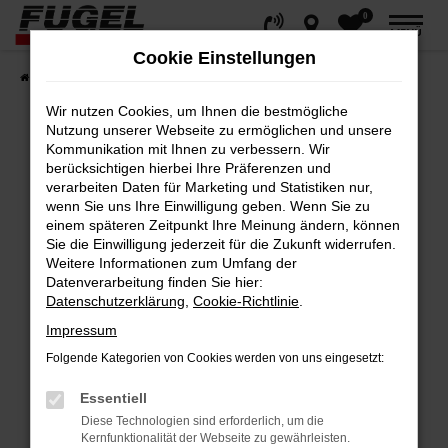
0
Zum
MENÜ
Hauptinhalt
Cookie Einstellungen
springen
Startseite
Fahrzeuge
Gesamtbestand
Wir nutzen Cookies, um Ihnen die bestmögliche
Nutzung unserer Webseite zu ermöglichen und unsere
Kommunikation mit Ihnen zu verbessern. Wir
berücksichtigen hierbei Ihre Präferenzen und
Fehler: Network Error
verarbeiten Daten für Marketing und Statistiken nur,
wenn Sie uns Ihre Einwilligung geben. Wenn Sie zu
Beim Laden ist ein Fehler aufgetreten.
einem späteren Zeitpunkt Ihre Meinung ändern, können
Hier sind ein paar Tipps, die dir helfen können:
Sie die Einwilligung jederzeit für die Zukunft widerrufen.
Weitere Informationen zum Umfang der
Datenverarbeitung finden Sie hier:
Überprüfe deine Firewall und deine
Datenschutzerklärung
,
Cookie-Richtlinie
.
Internetverbindung.
Impressum
Laden andere Webseiten, zum Beispiel
deine Suchmaschine?
Folgende Kategorien von Cookies werden von uns eingesetzt:
Prüfe deine Browsererweiterungen.
Essentiell
Manche Erweiterungen, wie Werbeblocker,
Diese Technologien sind erforderlich, um die
können das Laden bestimmter Seiten
Kernfunktionalität der Webseite zu gewährleisten.