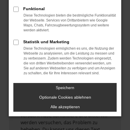
verhindern. Funktioniert die Seite in einem
Funktional
anderen Browser oder in einem privaten
Diese Technologien bieten die bestmögliche Funktionalität
Fenster?
der Webseite. Services von Drittanbietern wie Google
Maps, Chats, Fahrzeugbewertungssystem und weitere
Starte dein Gerät neu.
werden aktiviert.
Das kann manchmal helfen,
vorübergehende Probleme zu beheben.
Statistik und Marketing
Diese Technologien ermöglichen es uns, die Nutzung der
Stelle sicher, dass dein Browser und dein
Webseite zu analysieren, um die Leistung zu messen und
Betriebssystem auf dem neuesten Stand
zu verbessern. Zudem werden Technologien eingesetzt,
sind.
die von dritten Werbetreibenden verwendet werden, um
Sie auf anderen Webseiten zu verfolgen und um Anzeigen
Veraltete Software birgt nicht nur ein
zu schalten, die für Ihre Interessen relevant sind.
Sicherheitsrisiko, sondern kann auch dazu
führen, dass bestimmte Funktionen nicht
Speichern
mehr unterstützt werden.
Optionale Cookies ablehnen
Wende dich an den Webseitenbetreiber.
Alle akzeptieren
Wenn du alle oben genannten Schritte
versucht hast, kontaktiere uns bitte. Wir
werden versuchen, das Problem zu
beheben. Du kannst uns diesen Text