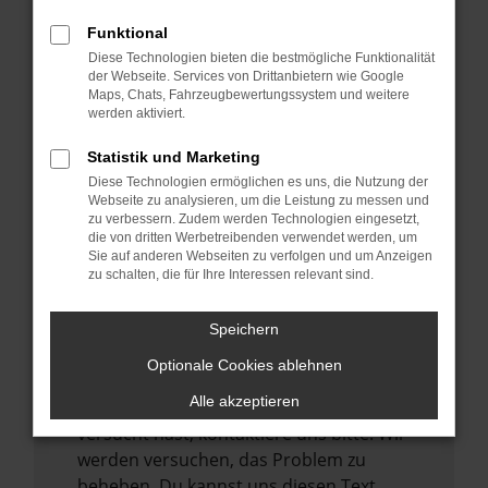
verhindern. Funktioniert die Seite in einem
Funktional
anderen Browser oder in einem privaten
Diese Technologien bieten die bestmögliche Funktionalität
Fenster?
der Webseite. Services von Drittanbietern wie Google
Maps, Chats, Fahrzeugbewertungssystem und weitere
Starte dein Gerät neu.
werden aktiviert.
Das kann manchmal helfen,
vorübergehende Probleme zu beheben.
Statistik und Marketing
Diese Technologien ermöglichen es uns, die Nutzung der
Stelle sicher, dass dein Browser und dein
Webseite zu analysieren, um die Leistung zu messen und
Betriebssystem auf dem neuesten Stand
zu verbessern. Zudem werden Technologien eingesetzt,
sind.
die von dritten Werbetreibenden verwendet werden, um
Sie auf anderen Webseiten zu verfolgen und um Anzeigen
Veraltete Software birgt nicht nur ein
zu schalten, die für Ihre Interessen relevant sind.
Sicherheitsrisiko, sondern kann auch dazu
führen, dass bestimmte Funktionen nicht
Speichern
mehr unterstützt werden.
Optionale Cookies ablehnen
Wende dich an den Webseitenbetreiber.
Alle akzeptieren
Wenn du alle oben genannten Schritte
versucht hast, kontaktiere uns bitte. Wir
werden versuchen, das Problem zu
beheben. Du kannst uns diesen Text