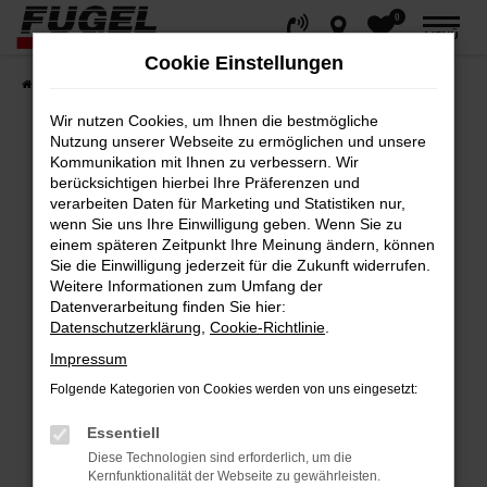
0
Zum
MENÜ
Hauptinhalt
Cookie Einstellungen
springen
Startseite
Fahrzeuge
Gesamtbestand
Wir nutzen Cookies, um Ihnen die bestmögliche
Nutzung unserer Webseite zu ermöglichen und unsere
Kommunikation mit Ihnen zu verbessern. Wir
berücksichtigen hierbei Ihre Präferenzen und
Fehler: Network Error
verarbeiten Daten für Marketing und Statistiken nur,
wenn Sie uns Ihre Einwilligung geben. Wenn Sie zu
Beim Laden ist ein Fehler aufgetreten.
einem späteren Zeitpunkt Ihre Meinung ändern, können
Hier sind ein paar Tipps, die dir helfen können:
Sie die Einwilligung jederzeit für die Zukunft widerrufen.
Weitere Informationen zum Umfang der
Datenverarbeitung finden Sie hier:
Überprüfe deine Firewall und deine
Datenschutzerklärung
,
Cookie-Richtlinie
.
Internetverbindung.
Impressum
Laden andere Webseiten, zum Beispiel
deine Suchmaschine?
Folgende Kategorien von Cookies werden von uns eingesetzt:
Prüfe deine Browsererweiterungen.
Essentiell
Manche Erweiterungen, wie Werbeblocker,
Diese Technologien sind erforderlich, um die
können das Laden bestimmter Seiten
Kernfunktionalität der Webseite zu gewährleisten.