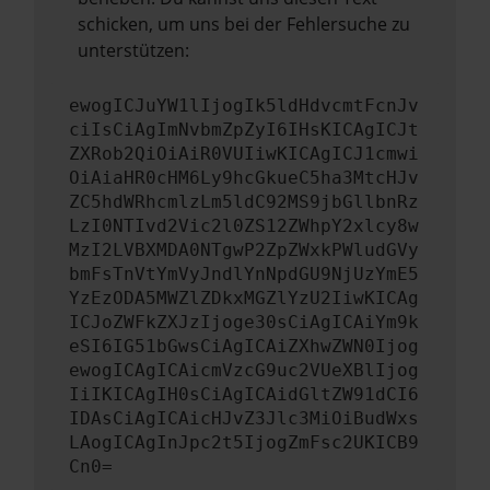
schicken, um uns bei der Fehlersuche zu
unterstützen:
ewogICJuYW1lIjogIk5ldHdvcmtFcnJv
ciIsCiAgImNvbmZpZyI6IHsKICAgICJt
ZXRob2QiOiAiR0VUIiwKICAgICJ1cmwi
OiAiaHR0cHM6Ly9hcGkueC5ha3MtcHJv
ZC5hdWRhcmlzLm5ldC92MS9jbGllbnRz
LzI0NTIvd2Vic2l0ZS12ZWhpY2xlcy8w
MzI2LVBXMDA0NTgwP2ZpZWxkPWludGVy
bmFsTnVtYmVyJndlYnNpdGU9NjUzYmE5
YzEzODA5MWZlZDkxMGZlYzU2IiwKICAg
ICJoZWFkZXJzIjoge30sCiAgICAiYm9k
eSI6IG51bGwsCiAgICAiZXhwZWN0Ijog
ewogICAgICAicmVzcG9uc2VUeXBlIjog
IiIKICAgIH0sCiAgICAidGltZW91dCI6
IDAsCiAgICAicHJvZ3Jlc3MiOiBudWxs
LAogICAgInJpc2t5IjogZmFsc2UKICB9
Cn0=