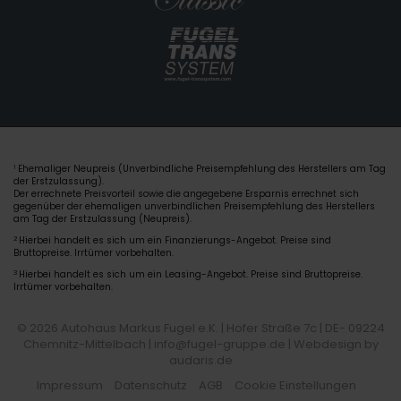
Ehemaliger Neupreis (Unverbindliche Preisempfehlung des Herstellers am Tag
1
der Erstzulassung).
Der errechnete Preisvorteil sowie die angegebene Ersparnis errechnet sich
gegenüber der ehemaligen unverbindlichen Preisempfehlung des Herstellers
am Tag der Erstzulassung (Neupreis).
2
Hierbei handelt es sich um ein Finanzierungs-Angebot. Preise sind
Bruttopreise. Irrtümer vorbehalten.
3
Hierbei handelt es sich um ein Leasing-Angebot. Preise sind Bruttopreise.
Irrtümer vorbehalten.
© 2026 Autohaus Markus Fugel e.K. | Hofer Straße 7c | DE- 09224
Chemnitz-Mittelbach | info@fugel-gruppe.de |
Webdesign by
audaris.de
Impressum
Datenschutz
AGB
Cookie Einstellungen