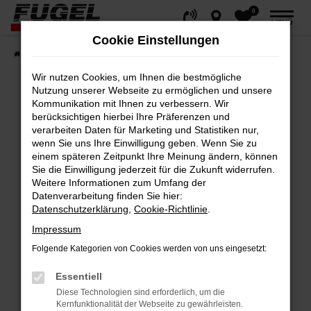
0
Zum
MENÜ
Hauptinhalt
Cookie Einstellungen
springen
Startseite
Fahrzeuge
Gesamtbestand
Wir nutzen Cookies, um Ihnen die bestmögliche
Nutzung unserer Webseite zu ermöglichen und unsere
Kommunikation mit Ihnen zu verbessern. Wir
berücksichtigen hierbei Ihre Präferenzen und
Fehler: Network Error
verarbeiten Daten für Marketing und Statistiken nur,
wenn Sie uns Ihre Einwilligung geben. Wenn Sie zu
Beim Laden ist ein Fehler aufgetreten.
einem späteren Zeitpunkt Ihre Meinung ändern, können
Hier sind ein paar Tipps, die dir helfen können:
Sie die Einwilligung jederzeit für die Zukunft widerrufen.
Weitere Informationen zum Umfang der
Datenverarbeitung finden Sie hier:
Überprüfe deine Firewall und deine
Datenschutzerklärung
,
Cookie-Richtlinie
.
Internetverbindung.
Impressum
Laden andere Webseiten, zum Beispiel
deine Suchmaschine?
Folgende Kategorien von Cookies werden von uns eingesetzt:
Prüfe deine Browsererweiterungen.
Essentiell
Manche Erweiterungen, wie Werbeblocker,
Diese Technologien sind erforderlich, um die
können das Laden bestimmter Seiten
Kernfunktionalität der Webseite zu gewährleisten.