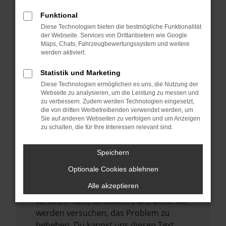
verhindern. Funktioniert die Seite in einem
Funktional
anderen Browser oder in einem privaten
Diese Technologien bieten die bestmögliche Funktionalität
Fenster?
der Webseite. Services von Drittanbietern wie Google
Maps, Chats, Fahrzeugbewertungssystem und weitere
Starte dein Gerät neu.
werden aktiviert.
Das kann manchmal helfen,
vorübergehende Probleme zu beheben.
Statistik und Marketing
Diese Technologien ermöglichen es uns, die Nutzung der
Stelle sicher, dass dein Browser und dein
Webseite zu analysieren, um die Leistung zu messen und
Betriebssystem auf dem neuesten Stand
zu verbessern. Zudem werden Technologien eingesetzt,
sind.
die von dritten Werbetreibenden verwendet werden, um
Sie auf anderen Webseiten zu verfolgen und um Anzeigen
Veraltete Software birgt nicht nur ein
zu schalten, die für Ihre Interessen relevant sind.
Sicherheitsrisiko, sondern kann auch dazu
führen, dass bestimmte Funktionen nicht
Speichern
mehr unterstützt werden.
Optionale Cookies ablehnen
Wende dich an den Webseitenbetreiber.
Alle akzeptieren
Wenn du alle oben genannten Schritte
versucht hast, kontaktiere uns bitte. Wir
werden versuchen, das Problem zu
beheben. Du kannst uns diesen Text