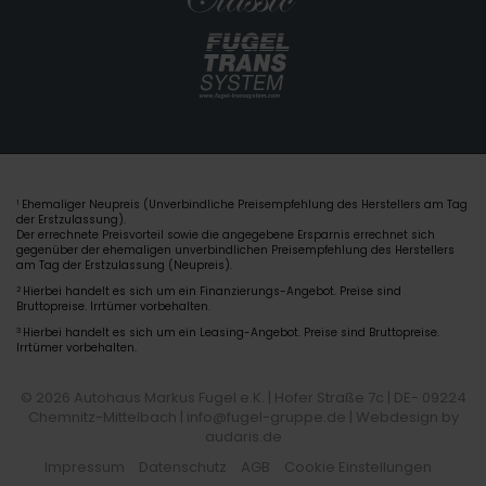
Ehemaliger Neupreis (Unverbindliche Preisempfehlung des Herstellers am Tag
1
der Erstzulassung).
Der errechnete Preisvorteil sowie die angegebene Ersparnis errechnet sich
gegenüber der ehemaligen unverbindlichen Preisempfehlung des Herstellers
am Tag der Erstzulassung (Neupreis).
2
Hierbei handelt es sich um ein Finanzierungs-Angebot. Preise sind
Bruttopreise. Irrtümer vorbehalten.
3
Hierbei handelt es sich um ein Leasing-Angebot. Preise sind Bruttopreise.
Irrtümer vorbehalten.
© 2026 Autohaus Markus Fugel e.K. | Hofer Straße 7c | DE- 09224
Chemnitz-Mittelbach | info@fugel-gruppe.de |
Webdesign by
audaris.de
Impressum
Datenschutz
AGB
Cookie Einstellungen