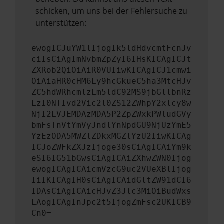
schicken, um uns bei der Fehlersuche zu
unterstützen:
ewogICJuYW1lIjogIk5ldHdvcmtFcnJv
ciIsCiAgImNvbmZpZyI6IHsKICAgICJt
ZXRob2QiOiAiR0VUIiwKICAgICJ1cmwi
OiAiaHR0cHM6Ly9hcGkueC5ha3MtcHJv
ZC5hdWRhcmlzLm5ldC92MS9jbGllbnRz
LzI0NTIvd2Vic2l0ZS12ZWhpY2xlcy8w
NjI2LVJEMDAzMDA5P2ZpZWxkPWludGVy
bmFsTnVtYmVyJndlYnNpdGU9NjUzYmE5
YzEzODA5MWZlZDkxMGZlYzU2IiwKICAg
ICJoZWFkZXJzIjoge30sCiAgICAiYm9k
eSI6IG51bGwsCiAgICAiZXhwZWN0Ijog
ewogICAgICAicmVzcG9uc2VUeXBlIjog
IiIKICAgIH0sCiAgICAidGltZW91dCI6
IDAsCiAgICAicHJvZ3Jlc3MiOiBudWxs
LAogICAgInJpc2t5IjogZmFsc2UKICB9
Cn0=